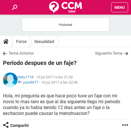
MENU
INICIO
FOROS
Foros
Sexualidad
SALUD
Tema Anterior
Siguiente Tema
Periodo despues de un faje?
FAMILIA
Naty1718
- 10 jul 2017 a las 21:42
NUTRICIÓN
jose8877
-
10 jul 2017 a las 22:06
Hola, mi pregunta es que hace poco tuve un faje con mi
BIENESTAR
novio lo mas raro es que al dia siguiente llego mi periodo
cuando ya lo habia tenido 12 dias antes un faje o la
SEXUALIDAD
excitacion puede causar la menstruacion?
Compartir
GLOSARIO