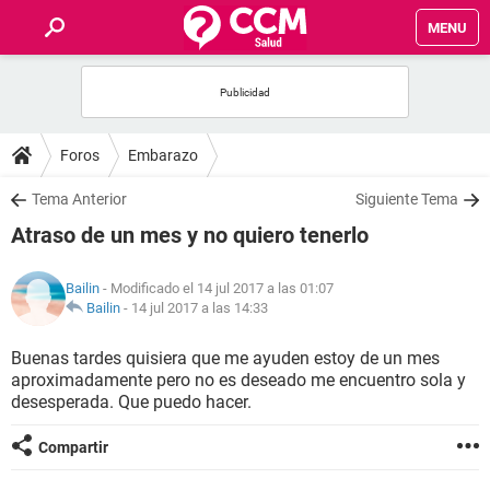
MENU
INICIO
FOROS
Foros
Embarazo
SALUD
Tema Anterior
Siguiente Tema
Atraso de un mes y no quiero tenerlo
FAMILIA
Bailin
- Modificado el 14 jul 2017 a las 01:07
NUTRICIÓN
Bailin
-
14 jul 2017 a las 14:33
Buenas tardes quisiera que me ayuden estoy de un mes
BIENESTAR
aproximadamente pero no es deseado me encuentro sola y
desesperada. Que puedo hacer.
SEXUALIDAD
Compartir
GLOSARIO