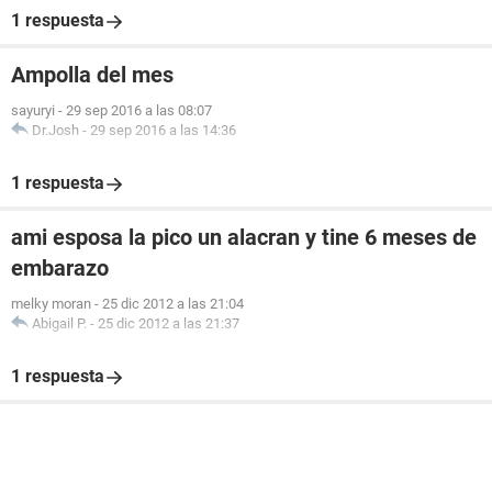
1 respuesta
Ampolla del mes
sayuryi
-
29 sep 2016 a las 08:07
Dr.Josh
-
29 sep 2016 a las 14:36
1 respuesta
ami esposa la pico un alacran y tine 6 meses de
embarazo
melky moran
-
25 dic 2012 a las 21:04
Abigail P.
-
25 dic 2012 a las 21:37
1 respuesta