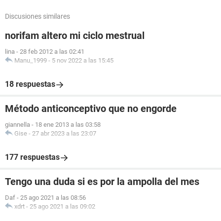
Discusiones similares
norifam altero mi ciclo mestrual
lina
-
28 feb 2012 a las 02:41
Manu_1999
-
5 nov 2022 a las 15:45
18 respuestas
Método anticonceptivo que no engorde
giannella
-
18 ene 2013 a las 03:58
Gise
-
27 abr 2023 a las 23:07
177 respuestas
Tengo una duda si es por la ampolla del mes
Daf
-
25 ago 2021 a las 08:56
xdrt
-
25 ago 2021 a las 09:02