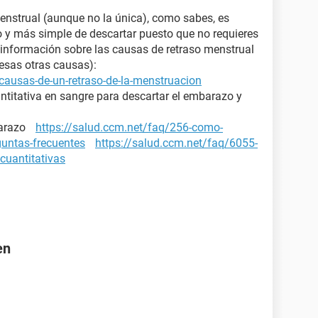
enstrual (aunque no la única), como sabes, es
ro y más simple de descartar puesto que no requieres
nformación sobre las causas de retraso menstrual
 esas otras causas):
causas-de-un-retraso-de-la-menstruacion
ntitativa en sangre para descartar el embarazo y
mbarazo
https://salud.ccm.net/faq/256-como-
guntas-frecuentes
https://salud.ccm.net/faq/6055-
cuantitativas
en