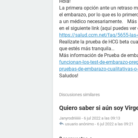
Hola!
La primera opción ante un retraso m
el embarazo, por lo que es lo prime
a un médico necesariamente. Más i
en el siguiente link (aquí puedes ver
https://salud.ccm.net/faq/5655-las-
Realízate la prueba de HCG beta cua
que estés más tranquila…
Más información de Prueba de e
funcionan-los-test-de-embarazo-pre
pruebas-de-embarazo-cualitativas-o-
Saludos!
Discusiones similares
Quiero saber si aún soy Virg
Janyrodriiiiiii
-
6 jul 2022 a las 09:13
usuario anónimo
-
6 jul 2022 a las 09:21