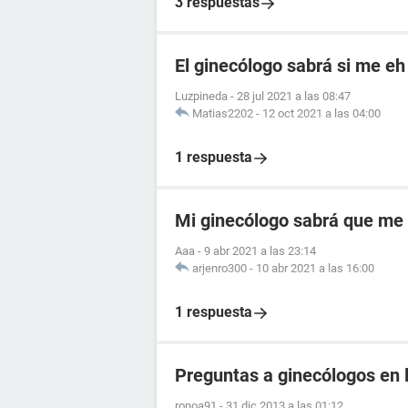
3 respuestas
El ginecólogo sabrá si me e
Luzpineda
-
28 jul 2021 a las 08:47
Matias2202
-
12 oct 2021 a las 04:00
1 respuesta
Mi ginecólogo sabrá que me
Aaa
-
9 abr 2021 a las 23:14
arjenro300
-
10 abr 2021 a las 16:00
1 respuesta
Preguntas a ginecólogos en l
ronoa91
-
31 dic 2013 a las 01:12