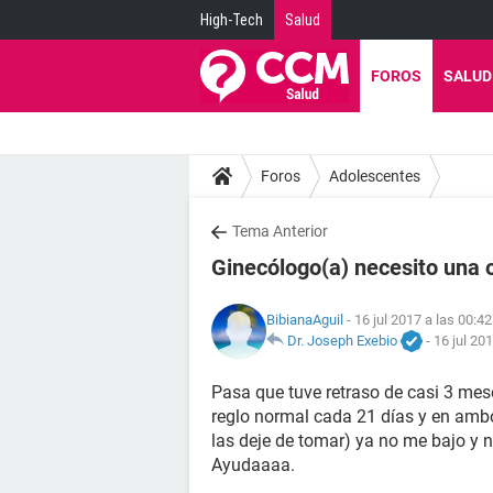
High-Tech
Salud
FOROS
SALUD
Foros
Adolescentes
Tema Anterior
Ginecólogo(a) necesito una o
BibianaAguil
- 16 jul 2017 a las 00:42
Dr. Joseph Exebio
-
16 jul 20
Pasa que tuve retraso de casi 3 me
reglo normal cada 21 días y en ambo
las deje de tomar) ya no me bajo y 
Ayudaaaa.