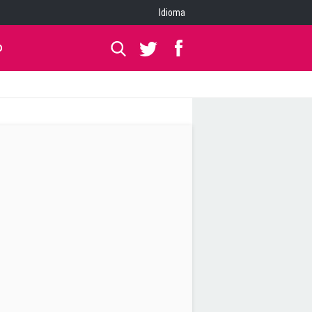
Idioma
O