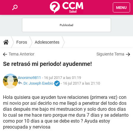
MENU
INICIO
FOROS
Foros
Adolescentes
SALUD
Tema Anterior
Siguiente Tema
Se retrasó mi periodo! ayudenme!
FAMILIA
Anonimo9811
- 16 jul 2017 a las 01:19
NUTRICIÓN
Dr. Joseph Exebio
-
16 jul 2017 a las 21:10
Hola quisiera que ayuden tuve relaciones (primera vez) con
BIENESTAR
mi novio por así decirlo no me llegó a penetrar del todo dos
días después me bajo mi mestruacion y solo duro dos días
SEXUALIDAD
lo cual se me hace raro porque me dura 7 días y se adelanto
como por 10 días a que se debe esto ? Ayuda estoy
preocupada y nerviosa
GLOSARIO