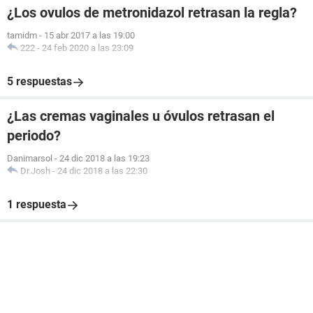
¿Los ovulos de metronidazol retrasan la regla?
tamidm
-
15 abr 2017 a las 19:00
222
-
24 feb 2020 a las 23:09
5 respuestas
¿Las cremas vaginales u óvulos retrasan el
periodo?
Danimarsol
-
24 dic 2018 a las 19:23
Dr.Josh
-
24 dic 2018 a las 22:30
1 respuesta