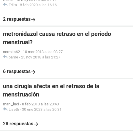
Erika
-
8 feb 2020 a las 16:16
2 respuestas
metronidazol causa retraso en el periodo
menstrual?
normita62
-
10 mar 2013 a las 03:27
pame
-
25 nov 2018 a las 21:27
6 respuestas
una cirugía afecta en el retraso de la
menstruación
mani_luci
-
8 feb 2013 a las 20:40
Liseth
-
30 ene 2023 a las 20:31
28 respuestas