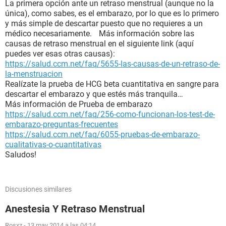
La primera opción ante un retraso menstrual (aunque no la
única), como sabes, es el embarazo, por lo que es lo primero
y más simple de descartar puesto que no requieres a un
médico necesariamente. Más información sobre las
causas de retraso menstrual en el siguiente link (aquí
puedes ver esas otras causas):
https://salud.ccm.net/faq/5655-las-causas-de-un-retraso-de-
la-menstruacion
Realízate la prueba de HCG beta cuantitativa en sangre para
descartar el embarazo y que estés más tranquila…
Más información de Prueba de embarazo
https://salud.ccm.net/faq/256-como-funcionan-los-test-de-
embarazo-preguntas-frecuentes
https://salud.ccm.net/faq/6055-pruebas-de-embarazo-
cualitativas-o-cuantitativas
Saludos!
Discusiones similares
Anestesia Y Retraso Menstrual
Rosxz
-
13 may 2014 a las 04:14