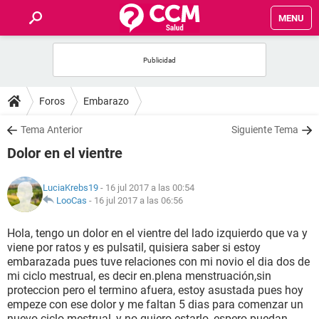
MENU
INICIO
FOROS
Foros
Embarazo
SALUD
Tema Anterior
Siguiente Tema
Dolor en el vientre
FAMILIA
LuciaKrebs19
- 16 jul 2017 a las 00:54
NUTRICIÓN
LooCas
-
16 jul 2017 a las 06:56
Hola, tengo un dolor en el vientre del lado izquierdo que va y
BIENESTAR
viene por ratos y es pulsatil, quisiera saber si estoy
embarazada pues tuve relaciones con mi novio el dia dos de
SEXUALIDAD
mi ciclo mestrual, es decir en.plena menstruación,sin
proteccion pero el termino afuera, estoy asustada pues hoy
empeze con ese dolor y me faltan 5 dias para comenzar un
GLOSARIO
nuevo ciclo mestrual, y no quiero estarlo, espero puedan