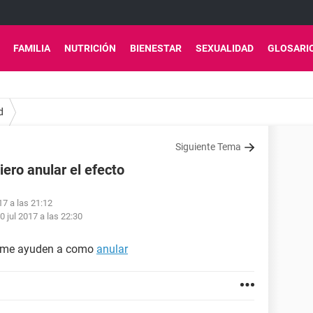
FAMILIA
NUTRICIÓN
BIENESTAR
SEXUALIDAD
GLOSARI
d
Siguiente Tema
ero anular el efecto
17 a las 21:12
0 jul 2017 a las 22:30
 k me ayuden a como
anular