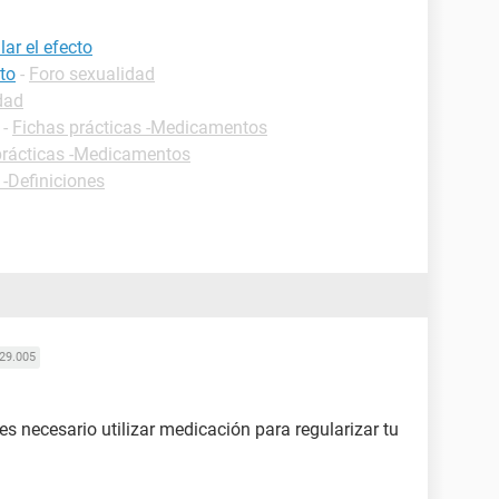
ar el efecto
to
-
Foro sexualidad
dad
-
Fichas prácticas -Medicamentos
prácticas -Medicamentos
 -Definiciones
29.005
es necesario utilizar medicación para regularizar tu