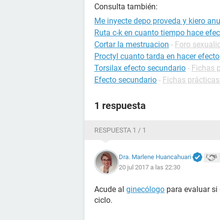
Consulta también:
Me inyecte depo proveda y kiero anul
Ruta c-k en cuanto tiempo hace efec
Cortar la mestruacion
-
Foro sexuali
Proctyl cuanto tarda en hacer efecto
Torsilax efecto secundario
-
Fichas 
Efecto secundario
-
Fichas prácticas
1 respuesta
RESPUESTA 1 / 1
Dra. Marlene Huancahuari
20 jul 2017 a las 22:30
Acude al
ginecólogo
para evaluar si 
ciclo.