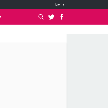
Idioma
O