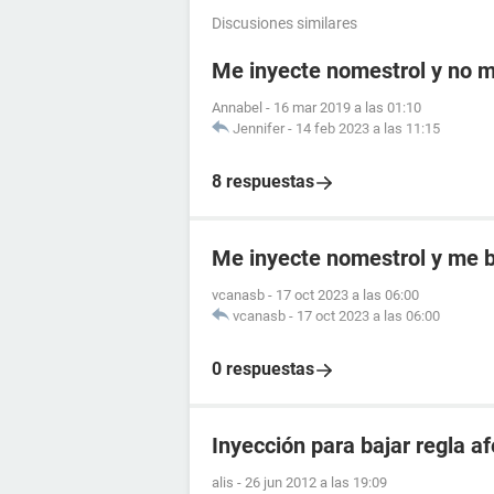
Discusiones similares
Me inyecte nomestrol y no m
Annabel
-
16 mar 2019 a las 01:10
Jennifer
-
14 feb 2023 a las 11:15
8 respuestas
Me inyecte nomestrol y me b
vcanasb
-
17 oct 2023 a las 06:00
vcanasb
-
17 oct 2023 a las 06:00
0 respuestas
Inyección para bajar regla 
alis
-
26 jun 2012 a las 19:09