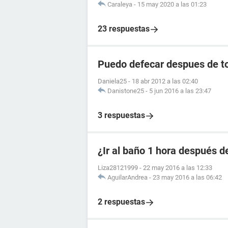
Caraleya
-
15 may 2020 a las 01:23
23 respuestas
Puedo defecar despues de to
Daniela25
-
18 abr 2012 a las 02:40
Danistone25
-
5 jun 2016 a las 23:47
3 respuestas
¿Ir al baño 1 hora después de
Liza28121999
-
22 may 2016 a las 12:33
AguilarAndrea
-
23 may 2016 a las 06:42
2 respuestas