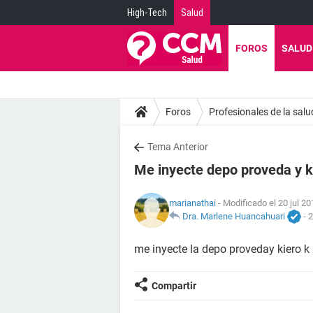
High-Tech
Salud
FOROS
SALUD
Foros
Profesionales de la salu
Tema Anterior
Me inyecte depo proveda y ki
marianathai
- Modificado el 20 jul 20
Dra. Marlene Huancahuari
-
2
me inyecte la depo proveday kiero
Compartir