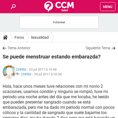
MENU
INICIO
FORUMS
Foros
Sexualidad
SALUD
Tema Anterior
Siguiente Tema
Se puede menstruar estando embarazda?
FAMILIA
2345liz
- 23 jul 2017 à 16:48
NUTRICIÓN
2345liz
-
24 jul 2017 à 02:38
Hola, hace unos meses tuve relaciones con mi novio 2
BIENESTAR
ocaciones, usamos condón y ninguno se rompió, tuve mi
periodo una noche antes del día que me tocaba, he leeído
SEXUALIDAD
que pueden presentar sangrado cuando se está
embarazada, pero me ha dado mi periodo normal con pocos
cólicos y la cantidad de sangrado que suele bajarme los
GLOSARIO
primeros días, me ha durado 7 días pero me está bajando un