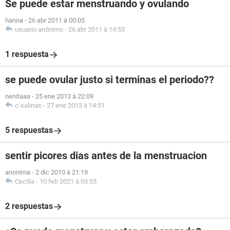
Se puede estar menstruando y ovulando
hanna
-
26 abr 2011 à 00:05
usuario anónimo
-
26 abr 2011 à 14:53
1 respuesta
se puede ovular justo si terminas el periodo??
nenitaaa
-
25 ene 2013 à 22:09
c-salinas
-
27 ene 2013 à 14:51
5 respuestas
sentir picores dias antes de la menstruacion
anonima
-
2 dic 2010 à 21:19
Cecilia
-
10 feb 2021 à 03:55
2 respuestas