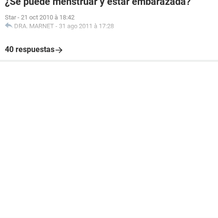
¿Se puede menstruar y estar embarazada?
Star
-
21 oct 2010 à 18:42
DRA. MARNET
-
31 ago 2011 à 17:28
40 respuestas