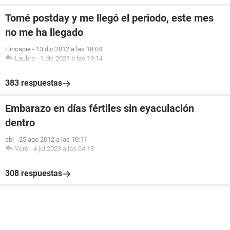
Tomé postday y me llegó el periodo, este mes
no me ha llegado
Hincapie
-
13 dic 2012 a las 18:04
Laubra
-
1 dic 2021 a las 19:14
383 respuestas
Embarazo en días fértiles sin eyaculación
dentro
abi
-
25 ago 2012 a las 10:11
Vero
-
4 jul 2023 a las 04:13
308 respuestas