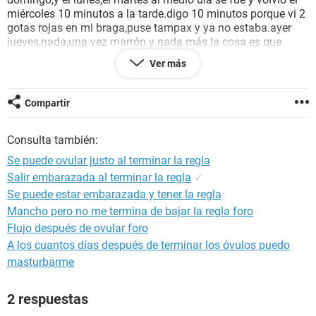
miércoles 10 minutos a la tarde.digo 10 minutos porque vi 2
gotas rojas en mi braga,puse tampax y ya no estaba.ayer
jueves,nada,una vez marrón y nada más.la cosa es que
hoy,mi sexto día de ciclo,vi flujo elástico,a la mañana
Ver más
transparente,a la tarde,rosado.ahora nada de nada.se puede
ovular el día 6??me compré el test de ovulación,y tenía
pensado empezar mañana,pero es que ya no se si veré el día
Compartir
bueno.gracias por leerme.
Consulta también:
Se puede ovular justo al terminar la regla
Salir embarazada al terminar la regla
✓
Se puede estar embarazada y tener la regla
Mancho pero no me termina de bajar la regla foro
Flujo después de ovular foro
A los cuantos días después de terminar los óvulos puedo
masturbarme
2 respuestas