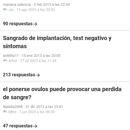
mariana valencia
-
3 feb 2013 a las 22:34
Jai
-
15 ago 2023 a las 23:52
90 respuestas
Sangrado de implantación, test negativo y
síntomas
ardillita11
-
15 ene 2013 a las 20:05
Aifos
-
27 jul 2022 a las 11:24
213 respuestas
el ponerse ovulos puede provocar una perdida
de sangre?
Natalia2008
-
31 dic 2012 a las 23:41
Mitzi
-
7 jun 2023 a las 06:29
47 respuestas