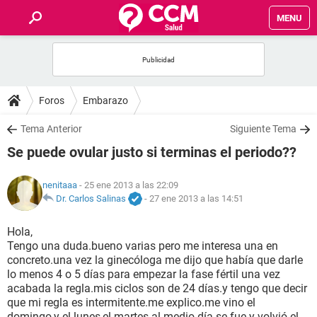
MENU
INICIO
FOROS
Foros
Embarazo
SALUD
Tema Anterior
Siguiente Tema
Se puede ovular justo si terminas el periodo??
FAMILIA
nenitaaa
- 25 ene 2013 a las 22:09
NUTRICIÓN
Dr. Carlos Salinas
-
27 ene 2013 a las 14:51
Hola,
BIENESTAR
Tengo una duda.bueno varias pero me interesa una en
concreto.una vez la ginecóloga me dijo que había que darle
SEXUALIDAD
lo menos 4 o 5 días para empezar la fase fértil una vez
acabada la regla.mis ciclos son de 24 días.y tengo que decir
que mi regla es intermitente.me explico.me vino el
GLOSARIO
domingo,y el lunes,el martes al medio día se fue y volvió el