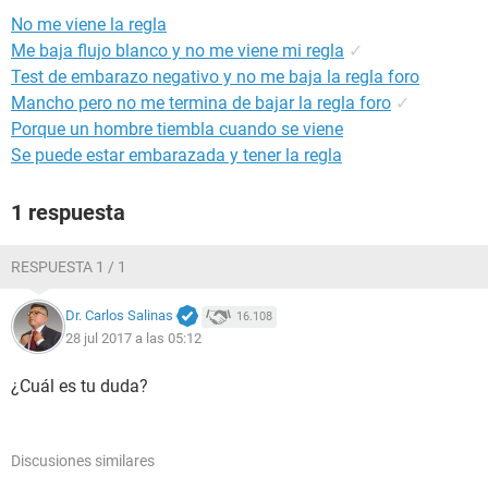
No me viene la regla
Me baja flujo blanco y no me viene mi regla
✓
Test de embarazo negativo y no me baja la regla foro
Mancho pero no me termina de bajar la regla foro
✓
Porque un hombre tiembla cuando se viene
Se puede estar embarazada y tener la regla
1 respuesta
RESPUESTA 1 / 1
Dr. Carlos Salinas
16.108
28 jul 2017 a las 05:12
¿Cuál es tu duda?
Discusiones similares