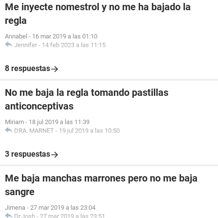
Me inyecte nomestrol y no me ha bajado la
regla
Annabel
-
16 mar 2019 a las 01:10
Jennifer
-
14 feb 2023 a las 11:15
8 respuestas
No me baja la regla tomando pastillas
anticonceptivas
Miriam
-
18 jul 2019 a las 11:39
DRA. MARNET
-
19 jul 2019 a las 10:50
3 respuestas
Me baja manchas marrones pero no me baja
sangre
Jimena
-
27 mar 2019 a las 23:04
Dr.Josh
-
27 mar 2019 a las 23:51