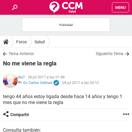
MENU
INICIO
FOROS
Foros
Salud
SALUD
Tema Anterior
Siguiente Tema
No me viene la regla
FAMILIA
dia7
- 28 jul 2017 a las 01:48
NUTRICIÓN
Dr. Carlos Salinas
-
28 jul 2017 a las 05:12
tengo 44 años estoy ligada desde hace 14 años y tengo 1
BIENESTAR
mes que no me viene la regla
SEXUALIDAD
Compartir
GLOSARIO
Consulta también: