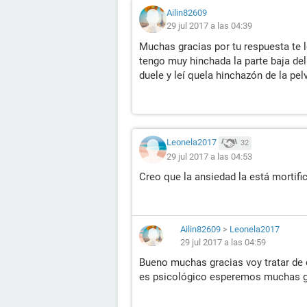
Ailin82609
29 jul 2017 a las 04:39
Muchas gracias por tu respuesta te
tengo muy hinchada la parte baja de
duele y leí quela hinchazón de la pe
Leonela2017
32
29 jul 2017 a las 04:53
Creo que la ansiedad la está mortifi
Ailin82609
>
Leonela2017
29 jul 2017 a las 04:59
Bueno muchas gracias voy tratar de
es psicológico esperemos muchas g