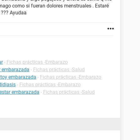
ómago como si fueran dolores menstruales . Estaré
o ??? Ayudaa
ar
-
Fichas prácticas -Embarazo
ar embarazada
-
Fichas prácticas -Salud
estoy embarazada
-
Fichas prácticas -Embarazo
idiasis
-
Fichas prácticas -Embarazo
 estar embarazada
-
Fichas prácticas -Salud