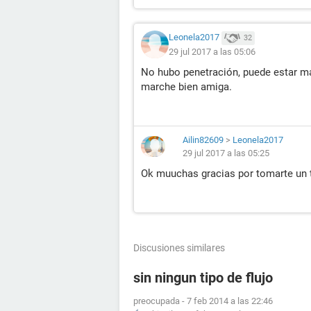
Leonela2017
32
29 jul 2017 a las 05:06
No hubo penetración, puede estar m
marche bien amiga.
Ailin82609
>
Leonela2017
29 jul 2017 a las 05:25
Ok muuchas gracias por tomarte un 
Discusiones similares
sin ningun tipo de flujo
preocupada
-
7 feb 2014 a las 22:46