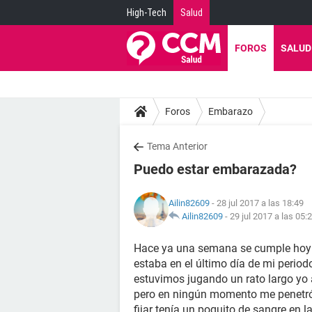
High-Tech
Salud
FOROS
SALUD
Foros
Embarazo
Tema Anterior
Puedo estar embarazada?
Ailin82609
- 28 jul 2017 a las 18:49
Ailin82609
-
29 jul 2017 a las 05:
Hace ya una semana se cumple hoy q
estaba en el último día de mi perio
estuvimos jugando un rato largo yo a
pero en ningún momento me penetró
fijar tenía un poquito de sangre en