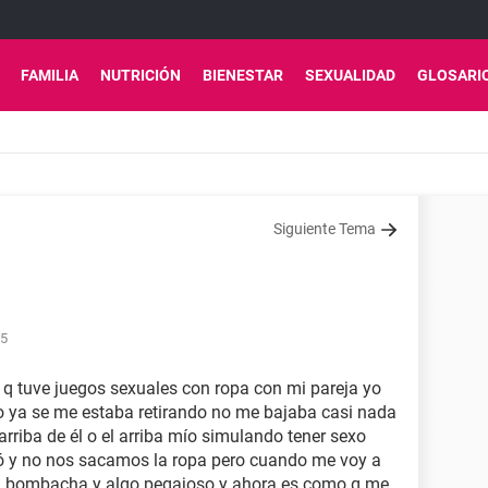
FAMILIA
NUTRICIÓN
BIENESTAR
SEXUALIDAD
GLOSARI
Siguiente Tema
25
 tuve juegos sexuales con ropa con mi pareja yo
do ya se me estaba retirando no me bajaba casi nada
rriba de él o el arriba mío simulando tener sexo
 y no nos sacamos la ropa pero cuando me voy a
 la bombacha y algo pegajoso y ahora es como q me