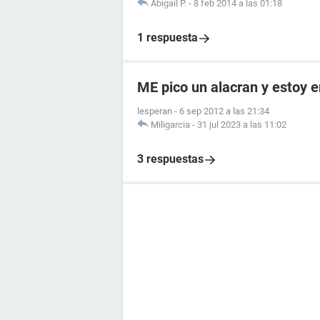
Abigail P.
-
8 feb 2014 a las 01:18
1 respuesta
ME pico un alacran y estoy
lesperan
-
6 sep 2012 a las 21:34
Miligarcia
-
31 jul 2023 a las 11:02
3 respuestas