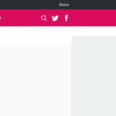
Idioma
O