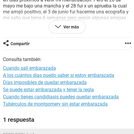
mayo me bajo una mancha y el 28 fui x un aprueba la cual
me arrojó positivo, el 3 de junio fui hacerme una ecografia y
me salio que tenia 6 semanas pero según algunas amigas
me an dicho que no siempre es efectiva en fechas la
Ver más
ecografia pero a esa fecha ya se escuchaba el corazón del
bb,agradecería puedan ayudarme estoy muy preocupada y
no se que hacer ayuda xfavor
Compartir
Consulta también:
Cuando salí embarazada
A los cuántos dias puedo saber si estoy embarazada
Días imposibles de quedar embarazada
Se puede estar embarazada y tener la regla
Cuando tienes candidiasis puedes quedar embarazada
Tubérculos de montgomery sin estar embarazada
1 respuesta