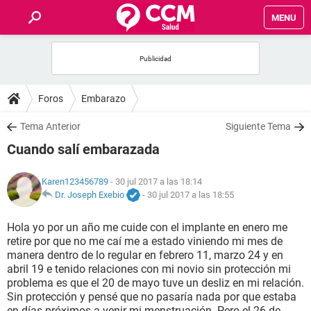
MENU
INICIO
FOROS
Foros
Embarazo
SALUD
Tema Anterior
Siguiente Tema
Cuando salí embarazada
FAMILIA
Karen123456789
- 30 jul 2017 a las 18:14
NUTRICIÓN
Dr. Joseph Exebio
-
30 jul 2017 a las 18:55
Hola yo por un año me cuide con el implante en enero me
BIENESTAR
retire por que no me caí me a estado viniendo mi mes de
manera dentro de lo regular en febrero 11, marzo 24 y en
SEXUALIDAD
abril 19 e tenido relaciones con mi novio sin protección mi
problema es que el 20 de mayo tuve un desliz en mi relación.
Sin protección y pensé que no pasaría nada por que estaba
GLOSARIO
en días próximos a venir mi menstruación. Pero el 26 de