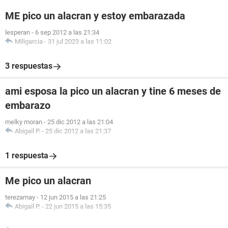
ME pico un alacran y estoy embarazada
lesperan
-
6 sep 2012 a las 21:34
Miligarcia
-
31 jul 2023 a las 11:02
3 respuestas
ami esposa la pico un alacran y tine 6 meses de
embarazo
melky moran
-
25 dic 2012 a las 21:04
Abigail P.
-
25 dic 2012 a las 21:37
1 respuesta
Me pico un alacran
terezamay
-
12 jun 2015 a las 21:25
Abigail P.
-
22 jun 2015 a las 15:35