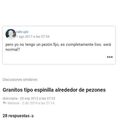
vale.ups
1 ago 2017 a las 07:34
pero yo no tengo un pezón fijo, es completamente liso. será
normal?
Discusiones similares
Granitos tipo espinilla alrededor de pezones
dulcmaria
-
25 sep 2012 a las 07:23
Melanie
-
2 dic 2019 a las 21:14
28 respuestas