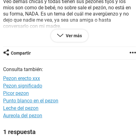
Veo demás chicas y todas tienen sus pezones fijos y los
míos son como de bebé, no sobre sale el pezón, no está en
su forma, NADA. Es un tema del cuál me avergüenzo y no
dejo que nadie me vea, ya sea una amiga o hasta
conversarlo con mi madre.
Y para ser más clara, aquí hay varios tipos de pezones pues
Ver más
el mío no existe la mayor parte del tiempo y no es ninguno
de esos. Quinten le el pezón y así es mi seno. Se agradecería
bastante algún consejo o información, saludos!
Compartir
http://static.ccm2.net/salud.ccm.net/pictures/DdZ1mEfgfN
h4x0Twb4tDxjsxWZTtyzWgonD0WmtmnGgaGKYXXkZ3ONs
Consulta también:
2QibJPzJu-tipos-de-pezones-normal-plano-invertido-1.png
Pezon erecto xxx
Pezon significado
Picor pezon
Punto blanco en el pezon
Leche del pezon
Aureola del pezon
1 respuesta