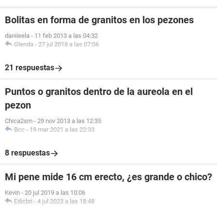
Bolitas en forma de granitos en los pezones
daniieela
-
11 feb 2013 a las 04:32
Glenda
-
27 jul 2018 a las 07:06
21 respuestas
Puntos o granitos dentro de la aureola en el
pezon
Chica2sm
-
29 nov 2013 a las 12:35
Bcc
-
19 mar 2021 a las 22:33
8 respuestas
Mi pene mide 16 cm erecto, ¿es grande o chico?
Kevin
-
20 jul 2019 a las 10:06
Edicbri
-
4 jul 2023 a las 18:48