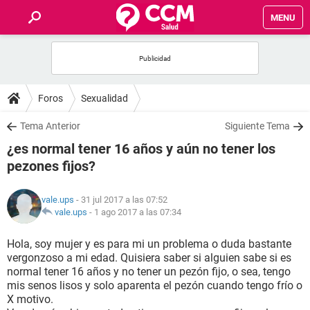
MENU
INICIO
FOROS
Foros
Sexualidad
SALUD
Tema Anterior
Siguiente Tema
¿es normal tener 16 años y aún no tener los
FAMILIA
pezones fijos?
NUTRICIÓN
vale.ups
- 31 jul 2017 a las 07:52
vale.ups
-
1 ago 2017 a las 07:34
BIENESTAR
Hola, soy mujer y es para mi un problema o duda bastante
vergonzoso a mi edad. Quisiera saber si alguien sabe si es
SEXUALIDAD
normal tener 16 años y no tener un pezón fijo, o sea, tengo
mis senos lisos y solo aparenta el pezón cuando tengo frío o
X motivo.
GLOSARIO