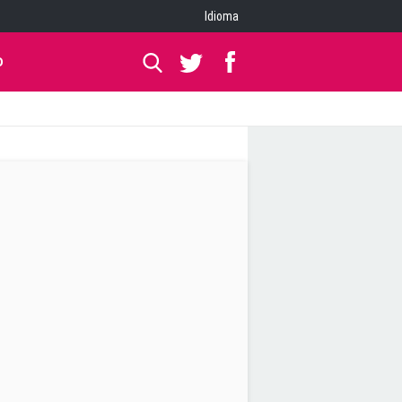
Idioma
O