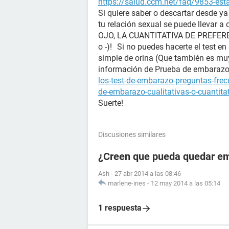
https://salud.ccm.net/faq/9853-es
Si quiere saber o descartar desde y
tu relación sexual se puede llevar a
OJO, LA CUANTITATIVA DE PREFERENC
o -)! Si no puedes hacerte el test en
simple de orina (Que también es mu
información de Prueba de embara
los-test-de-embarazo-preguntas-fre
de-embarazo-cualitativas-o-cuantita
Suerte!
Discusiones similares
¿Creen que pueda quedar e
Ash
-
27 abr 2014 a las 08:46
marlene-ines
-
12 may 2014 a las 05:14
1 respuesta