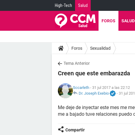
High-Tech
Salud
FOROS
SALUD
Foros
Sexualidad
Tema Anterior
Creen que este embarazda
Sccarleth
- 31 jul 2017 a las 22:12
Dr. Joseph Exebio
-
31 jul 20
Me deje de inyectar este mes me me t
me a bajado tuve relaciones puedo
Compartir