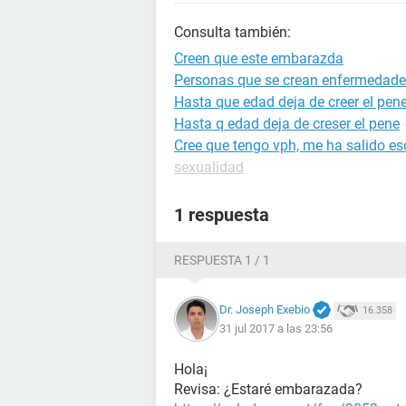
Consulta también:
Creen que este embarazda
Personas que se crean enfermedad
Hasta que edad deja de creer el pen
Hasta q edad deja de creser el pene
Cree que tengo vph, me ha salido eso
sexualidad
1 respuesta
RESPUESTA 1 / 1
Dr. Joseph Exebio
16.358
31 jul 2017 a las 23:56
Hola¡
Revisa: ¿Estaré embarazada?