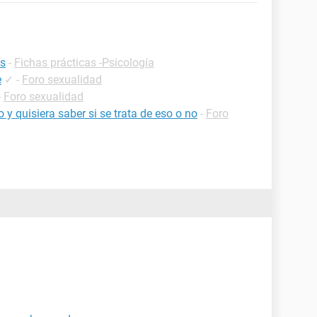
es
-
Fichas prácticas -Psicología
e
✓
-
Foro sexualidad
-
Foro sexualidad
 y quisiera saber si se trata de eso o no
-
Foro