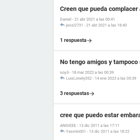
Creen que pueda complacer 
Daniel
-
21 abr 2021 a las 00:41
jessi2731
-
21 abr 2021 a las 18:40
1 respuesta
No tengo amigos y tampoco s
soy.li
-
18 mar 2022 a las 00:39
LuisLonely352
-
14 ene 2023 a las 05:39
3 respuestas
cree que puedo estar embar
ANGIEEE
-
13 dic 2011 a las 17:11
Yasmin001
-
13 dic 2011 a las 18:22