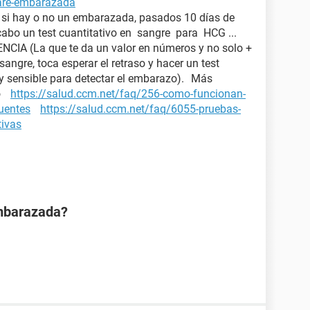
tare-embarazada
a si hay o no un embarazada, pasados 10 días de
 cabo un test cuantitativo en sangre para HCG ...
IA (La que te da un valor en números y no solo +
 sangre, toca esperar el retraso y hacer un test
y sensible para detectar el embarazo). Más
zo
https://salud.ccm.net/faq/256-como-funcionan-
cuentes
https://salud.ccm.net/faq/6055-pruebas-
tivas
mbarazada?