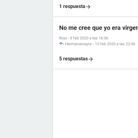
1 respuesta
No me cree que yo era virge
Rosi
-
9 feb 2020 a las 16:36
Hermanamayor
-
13 feb 2020 a las 22:06
5 respuestas