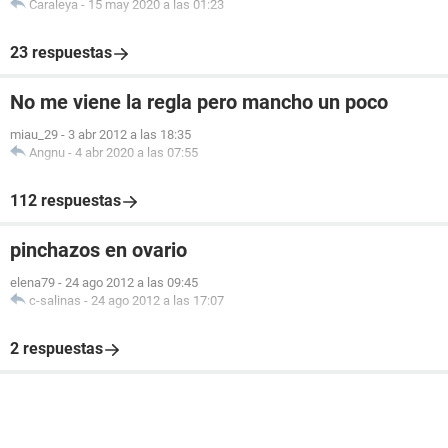
Caraleya
-
15 may 2020 a las 01:23
23 respuestas
No me viene la regla pero mancho un poco
miau_29
-
3 abr 2012 a las 18:35
Angnu
-
4 abr 2020 a las 07:55
112 respuestas
pinchazos en ovario
elena79
-
24 ago 2012 a las 09:45
c-salinas
-
24 ago 2012 a las 17:07
2 respuestas