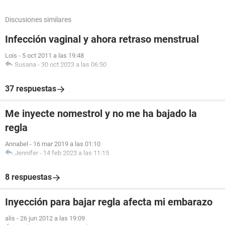
Discusiones similares
Infección vaginal y ahora retraso menstrual
Lois
-
5 oct 2011 a las 19:48
Susana
-
30 oct 2023 a las 06:50
37 respuestas
Me inyecte nomestrol y no me ha bajado la
regla
Annabel
-
16 mar 2019 a las 01:10
Jennifer
-
14 feb 2023 a las 11:15
8 respuestas
Inyección para bajar regla afecta mi embarazo
alis
-
26 jun 2012 a las 19:09