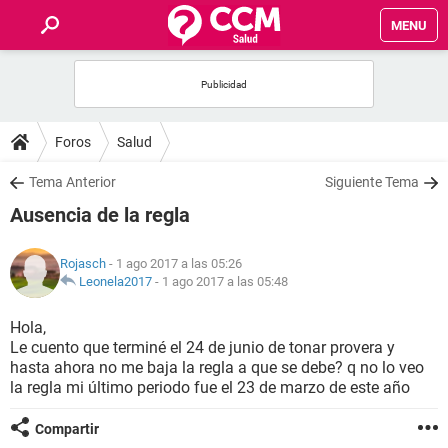
MENU
INICIO
FOROS
Foros
Salud
SALUD
Tema Anterior
Siguiente Tema
Ausencia de la regla
FAMILIA
Rojasch
- 1 ago 2017 a las 05:26
NUTRICIÓN
Leonela2017
-
1 ago 2017 a las 05:48
Hola,
BIENESTAR
Le cuento que terminé el 24 de junio de tonar provera y
hasta ahora no me baja la regla a que se debe? q no lo veo
SEXUALIDAD
la regla mi último periodo fue el 23 de marzo de este año
Compartir
GLOSARIO