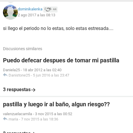
dominikalenka
44
2 ago 2017 a las 08:13
si llego el periodo no lo estas, solo estas estresada....
Discusiones similares
Puedo defecar despues de tomar mi pastilla
Daniela25
-
18 abr 2012 a las 02:40
Danistone25
-
5 jun 2016 a las 23:47
3 respuestas
pastilla y luego ir al baño, algun riesgo??
valenzuelacamila
-
3 nov 2015 a las 00:52
maria
-
7 nov 2015 a las 18:36