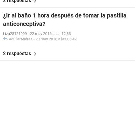
2 respuestas
¿Ir al baño 1 hora después de tomar la pastilla
anticonceptiva?
Liza28121999
-
22 may 2016 a las 12:33
AguilarAndrea
-
23 may 2016 a las 06:42
2 respuestas