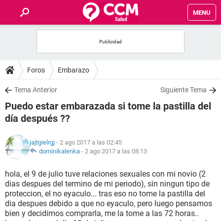
MENU
INICIO
FOROS
Foros
Embarazo
SALUD
Tema Anterior
Siguiente Tema
Puedo estar embarazada si tome la pastilla del
FAMILIA
día después ??
NUTRICIÓN
jajtgielrgj
- 2 ago 2017 a las 02:45
dominikalenka
-
2 ago 2017 a las 08:13
BIENESTAR
hola, el 9 de julio tuve relaciones sexuales con mi novio (2
dias despues del termino de mi periodo), sin ningun tipo de
SEXUALIDAD
proteccion, el no eyaculo... tras eso no tome la pastilla del
dia despues debido a que no eyaculo, pero luego pensamos
bien y decidimos comprarla, me la tome a las 72 horas..
GLOSARIO