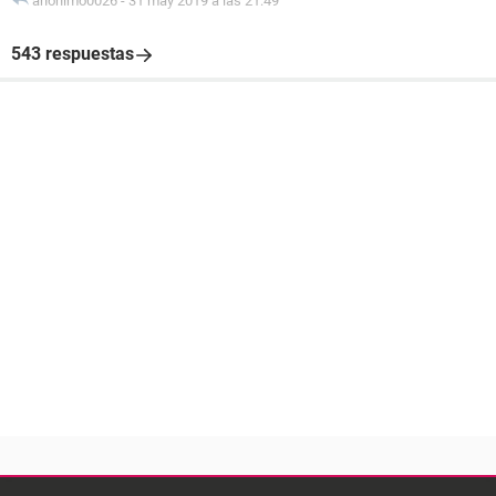
anonimo0026
-
31 may 2019 a las 21:49
543 respuestas