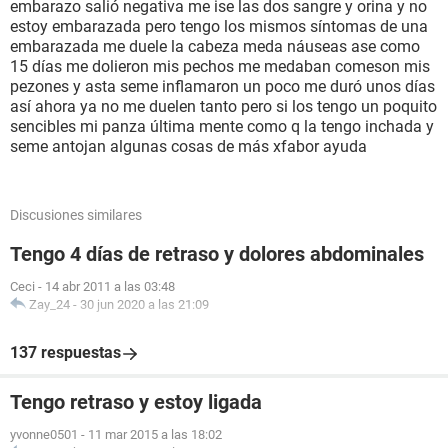
embarazo salió negativa me ise las dos sangre y orina y no
estoy embarazada pero tengo los mismos síntomas de una
embarazada me duele la cabeza meda náuseas ase como
15 días me dolieron mis pechos me medaban comeson mis
pezones y asta seme inflamaron un poco me duró unos días
así ahora ya no me duelen tanto pero si los tengo un poquito
sencibles mi panza última mente como q la tengo inchada y
seme antojan algunas cosas de más xfabor ayuda
Discusiones similares
Tengo 4 días de retraso y dolores abdominales
Ceci
-
14 abr 2011 a las 03:48
Zay_24
-
30 jun 2020 a las 21:09
137 respuestas
Tengo retraso y estoy ligada
yvonne0501
-
11 mar 2015 a las 18:02