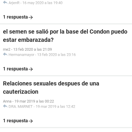
ArjenR
-
16 may 2020 a las 19:40
1 respuesta
el semen se salió por la base del Condon puedo
estar embarazada?
me2
-
13 feb 2020 a las 21:09
Hermanamayor
-
13 feb 2020 a las 23:16
1 respuesta
Relaciones sexuales despues de una
cauterizacion
Anna
-
19 mar 2019 a las 00:22
DRA. MARNET
-
19 mar 2019 a las 12:42
1 respuesta