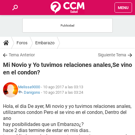
MENU
INICIO
FOROS
Foros
Embarazo
SALUD
Tema Anterior
Siguiente Tema
Mi Novio y Yo tuvimos relaciones anales,Se vino
FAMILIA
en el condon?
NUTRICIÓN
Melissa9000
- 10 ago 2017 a las 03:13
Danigons
-
10 ago 2017 a las 03:24
BIENESTAR
Hola, el dia De ayer, Mi novio y yo tuvimos relaciones anales,
utilizamos condon Pero el se vino en el condon, Dentro del
SEXUALIDAD
ano
hay posibilidades que un Embarazo¿?
hace 2 dias termine de estar en mis dias..
GLOSARIO