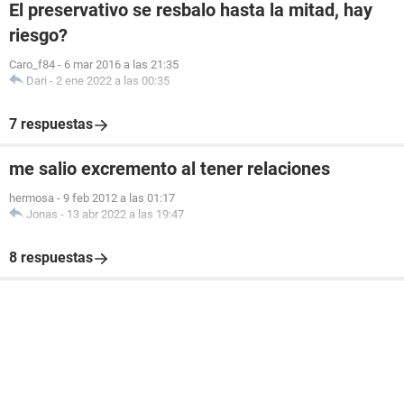
El preservativo se resbalo hasta la mitad, hay
riesgo?
Caro_f84
-
6 mar 2016 a las 21:35
Dari
-
2 ene 2022 a las 00:35
7 respuestas
me salio excremento al tener relaciones
hermosa
-
9 feb 2012 a las 01:17
Jonas
-
13 abr 2022 a las 19:47
8 respuestas