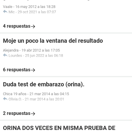
Vaale
-
16 may 2012 a las 18:28
Mic
-
29 oct 2021 a las 07:07
4 respuestas
Moje un poco la ventana del resultado
Alejandra
-
19 abr 2012 a las 17:05
Lourdes
-
25 jun 2022 a las 06:18
6 respuestas
Duda test de embarazo (orina).
Chica 19 años
-
21 mar 2014 a las 04:15
Olivia.O.
-
21 mar 2014 a las 20:01
2 respuestas
ORINA DOS VECES EN MISMA PRUEBA DE