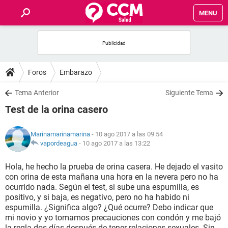
MENU
INICIO
FOROS
Foros
Embarazo
SALUD
Tema Anterior
Siguiente Tema
Test de la orina casero
FAMILIA
Marinamarinamarina
- 10 ago 2017 a las 09:54
NUTRICIÓN
vapordeagua
-
10 ago 2017 a las 13:22
Hola, he hecho la prueba de orina casera. He dejado el vasito
BIENESTAR
con orina de esta mañana una hora en la nevera pero no ha
ocurrido nada. Según el test, si sube una espumilla, es
SEXUALIDAD
positivo, y si baja, es negativo, pero no ha habido ni
espumilla. ¿Significa algo? ¿Qué ocurre? Debo indicar que
mi novio y yo tomamos precauciones con condón y me bajó
GLOSARIO
la regla dos días después de tener relaciones sexuales. Sin