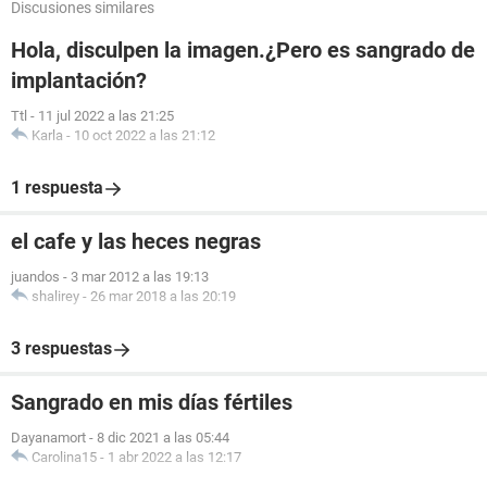
Discusiones similares
Hola, disculpen la imagen.¿Pero es sangrado de
implantación?
Ttl
-
11 jul 2022 a las 21:25
Karla
-
10 oct 2022 a las 21:12
1 respuesta
el cafe y las heces negras
juandos
-
3 mar 2012 a las 19:13
shalirey
-
26 mar 2018 a las 20:19
3 respuestas
Sangrado en mis días fértiles
Dayanamort
-
8 dic 2021 a las 05:44
Carolina15
-
1 abr 2022 a las 12:17