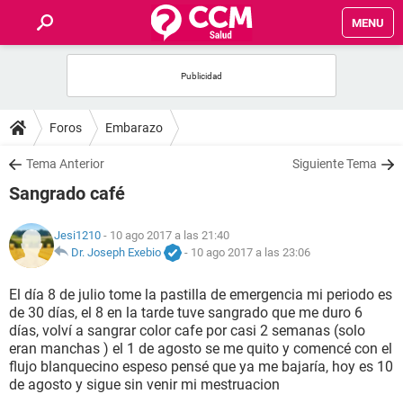
MENU
INICIO
FOROS
Foros
Embarazo
SALUD
Tema Anterior
Siguiente Tema
Sangrado café
FAMILIA
Jesi1210
- 10 ago 2017 a las 21:40
NUTRICIÓN
Dr. Joseph Exebio
-
10 ago 2017 a las 23:06
El día 8 de julio tome la pastilla de emergencia mi periodo es
BIENESTAR
de 30 días, el 8 en la tarde tuve sangrado que me duro 6
días, volví a sangrar color cafe por casi 2 semanas (solo
SEXUALIDAD
eran manchas ) el 1 de agosto se me quito y comencé con el
flujo blanquecino espeso pensé que ya me bajaría, hoy es 10
de agosto y sigue sin venir mi mestruacion
GLOSARIO