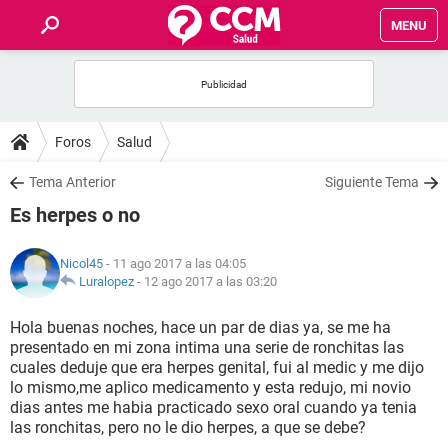
MENU
INICIO
FOROS
Foros
Salud
SALUD
Tema Anterior
Siguiente Tema
Es herpes o no
FAMILIA
Nicol45
- 11 ago 2017 a las 04:05
NUTRICIÓN
Luralopez
-
12 ago 2017 a las 03:20
Hola buenas noches, hace un par de dias ya, se me ha
BIENESTAR
presentado en mi zona intima una serie de ronchitas las
cuales deduje que era herpes genital, fui al medic y me dijo
SEXUALIDAD
lo mismo,me aplico medicamento y esta redujo, mi novio
dias antes me habia practicado sexo oral cuando ya tenia
las ronchitas, pero no le dio herpes, a que se debe?
GLOSARIO