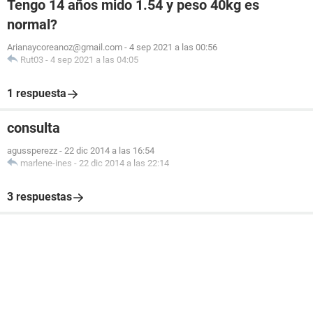
Tengo 14 años mido 1.54 y peso 40kg es
normal?
Arianaycoreanoz@gmail.com
-
4 sep 2021 a las 00:56
Rut03
-
4 sep 2021 a las 04:05
1 respuesta
consulta
agussperezz
-
22 dic 2014 a las 16:54
marlene-ines
-
22 dic 2014 a las 22:14
3 respuestas