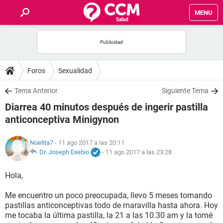
MENU
INICIO
FOROS
Foros
Sexualidad
SALUD
Tema Anterior
Siguiente Tema
Diarrea 40 minutos después de ingerir pastilla
FAMILIA
anticonceptiva Minigynon
NUTRICIÓN
Noelita7
- 11 ago 2017 a las 20:11
Dr. Joseph Exebio
-
11 ago 2017 a las 23:28
BIENESTAR
Hola,
SEXUALIDAD
Me encuentro un poco preocupada, llevo 5 meses tomando
pastillas anticonceptivas todo de maravilla hasta ahora. Hoy
me tocaba la última pastilla, la 21 a las 10.30 am y la tomé
GLOSARIO