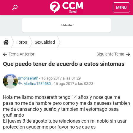
MENU
INICIO
FOROS
Foros
Sexualidad
SALUD
Tema Anterior
Siguiente Tema
Que puedo tener de acuerdo a estos sintomas
FAMILIA
Bmonserath
- 16 ago 2017 a las 01:29
NUTRICIÓN
Martina1234580
-
16 ago 2017 a las 03:23
Hola me llamo monserath tengo 14 años y nose que me
BIENESTAR
pasa no me da hambre pero como y me da nauseas tambien
me da cansancio y sueño y tambien mi estomago pasa
SEXUALIDAD
gruñiendo
El jueves 3 de agosto tube relaciones con mi nobio sin usar
proteccion ayudenme por favor no se que es
GLOSARIO