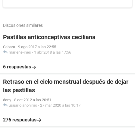
Discusiones similares
Pastillas anticonceptivas ceciliana
Cabara
-
9 ago 2017 a las 22:55
marlene-ines
-
1 abr 2018 a las 17:56
6 respuestas
Retraso en el ciclo menstrual después de dejar
las pastillas
dany
-
8 oct 2012 a las 20:51
usuario anónimo
-
27 mar 2020 a las 10:17
276 respuestas