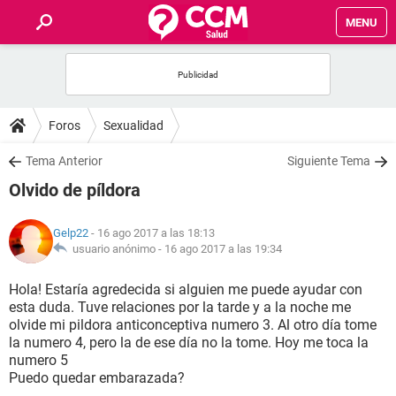
MENU
INICIO
FOROS
Foros
Sexualidad
SALUD
Tema Anterior
Siguiente Tema
Olvido de píldora
FAMILIA
Gelp22
- 16 ago 2017 a las 18:13
NUTRICIÓN
usuario anónimo -
16 ago 2017 a las 19:34
Hola! Estaría agredecida si alguien me puede ayudar con
BIENESTAR
esta duda. Tuve relaciones por la tarde y a la noche me
olvide mi pildora anticonceptiva numero 3. Al otro día tome
SEXUALIDAD
la numero 4, pero la de ese día no la tome. Hoy me toca la
numero 5
Puedo quedar embarazada?
GLOSARIO