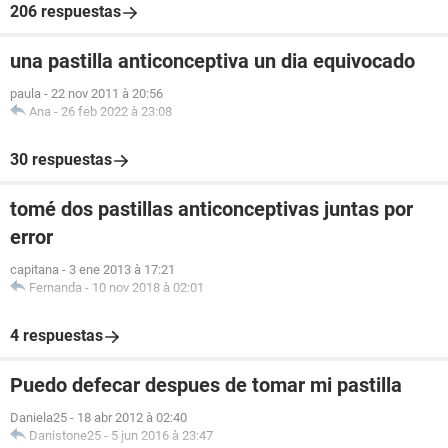
206 respuestas
una pastilla anticonceptiva un dia equivocado
paula
-
22 nov 2011 à 20:56
Ana
-
26 feb 2022 à 23:08
30 respuestas
tomé dos pastillas anticonceptivas juntas por
error
capitana
-
3 ene 2013 à 17:21
Fernanda
-
10 nov 2018 à 02:01
4 respuestas
Puedo defecar despues de tomar mi pastilla
Daniela25
-
18 abr 2012 à 02:40
Danistone25
-
5 jun 2016 à 23:47