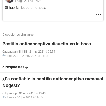
17 ago 2017 à 17:22
Si habría riesgo entonces.
Discusiones similares
Pastilla anticonceptiva disuelta en la boca
Caaaaaaamiiiiiiiiiiii
-
2 may 2021 à 05:54
jessi2731
-
2 may 2021 à 21:28
3 respuestas
¿Es confiable la pastilla anticonceptiva mensual
Nogest?
edilysnoop
-
30 nov 2013 à 13:49
Laura
-
10 jun 2022 à 19:16