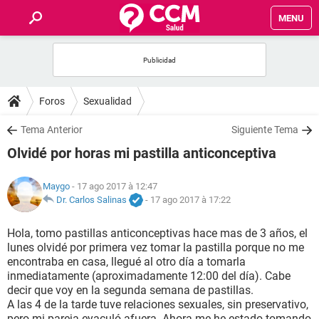
MENU
INICIO
FORUMS
Foros
Sexualidad
SALUD
Tema Anterior
Siguiente Tema
Olvidé por horas mi pastilla anticonceptiva
FAMILIA
Maygo
- 17 ago 2017 à 12:47
NUTRICIÓN
Dr. Carlos Salinas
-
17 ago 2017 à 17:22
Hola, tomo pastillas anticonceptivas hace mas de 3 años, el
BIENESTAR
lunes olvidé por primera vez tomar la pastilla porque no me
encontraba en casa, llegué al otro día a tomarla
SEXUALIDAD
inmediatamente (aproximadamente 12:00 del día). Cabe
decir que voy en la segunda semana de pastillas.
A las 4 de la tarde tuve relaciones sexuales, sin preservativo,
GLOSARIO
pero mi pareja eyaculó afuera. Ahora me he estado tomando