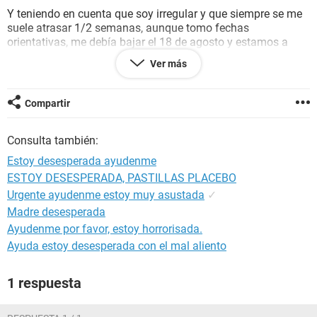
Y teniendo en cuenta que soy irregular y que siempre se me
suele atrasar 1/2 semanas, aunque tomo fechas
orientativas, me debía bajar el 18 de agosto y estamos a
20...
¿es normal? ¿Debo preocuparme? ¿Es posible el
Ver más
embarazo?
El día que ocurrió la rotura del preservativo estaba en mi
Compartir
último día de periodo
Consulta también:
Estoy desesperada ayudenme
ESTOY DESESPERADA, PASTILLAS PLACEBO
Urgente ayudenme estoy muy asustada
✓
Madre desesperada
Ayudenme por favor, estoy horrorisada.
Ayuda estoy desesperada con el mal aliento
1 respuesta