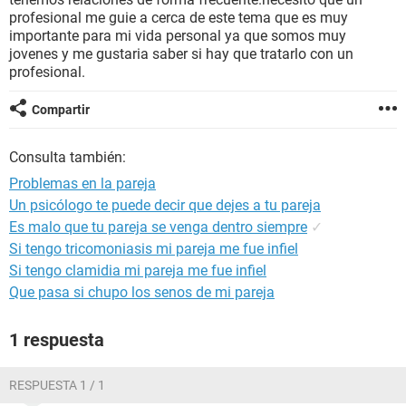
profesional me guie a cerca de este tema que es muy
importante para mi vida personal ya que somos muy
jovenes y me gustaria saber si hay que tratarlo con un
profesional.
Compartir
Consulta también:
Problemas en la pareja
Un psicólogo te puede decir que dejes a tu pareja
Es malo que tu pareja se venga dentro siempre
✓
Si tengo tricomoniasis mi pareja me fue infiel
Si tengo clamidia mi pareja me fue infiel
Que pasa si chupo los senos de mi pareja
1 respuesta
RESPUESTA 1 / 1