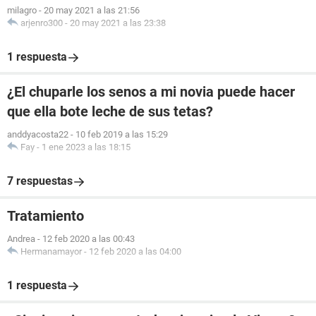
milagro
-
20 may 2021 a las 21:56
arjenro300
-
20 may 2021 a las 23:38
1 respuesta
¿El chuparle los senos a mi novia puede hacer
que ella bote leche de sus tetas?
anddyacosta22
-
10 feb 2019 a las 15:29
Fay
-
1 ene 2023 a las 18:15
7 respuestas
Tratamiento
Andrea
-
12 feb 2020 a las 00:43
Hermanamayor
-
12 feb 2020 a las 04:00
1 respuesta