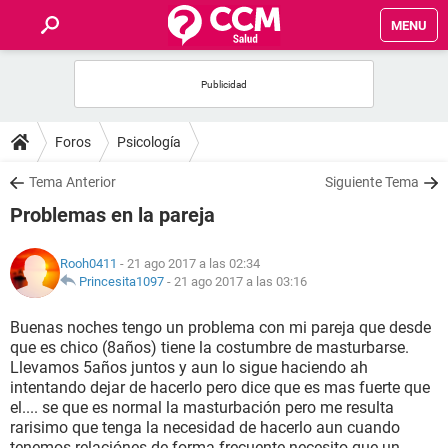
MENU
INICIO
FOROS
Foros
Psicología
SALUD
Tema Anterior
Siguiente Tema
Problemas en la pareja
FAMILIA
Rooh0411
- 21 ago 2017 a las 02:34
NUTRICIÓN
Princesita1097
-
21 ago 2017 a las 03:16
Buenas noches tengo un problema con mi pareja que desde
BIENESTAR
que es chico (8años) tiene la costumbre de masturbarse.
Llevamos 5años juntos y aun lo sigue haciendo ah
SEXUALIDAD
intentando dejar de hacerlo pero dice que es mas fuerte que
el.... se que es normal la masturbación pero me resulta
rarisimo que tenga la necesidad de hacerlo aun cuando
GLOSARIO
tenemos relaciónes de forma frecuente.necesito que un