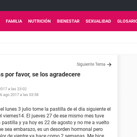
FAMILIA
NUTRICIÓN
BIENESTAR
SEXUALIDAD
GLOSARI
Siguiente Tema
 por favor, se los agradecere
2017 a las 23:02
6 ago 2017 a las 03:58
 lunes 3 julio tome la pastilla de el día siguiente el
el viernes14. El jueves 27 de ese mismo mes tuve
la pastilla y ya hoy es 22 de agosto y no me a vuelto
que sea embarazo, es un desorden hormonal pero
olor de vientre ya hace como 2 semanas. Me hice