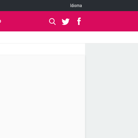
Idioma
O