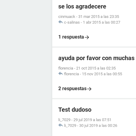
se los agradecere
cinmuack
-
31 mar 2015 a las 23:35
c-salinas
-
1 abr 2015 a las 00:27
1 respuesta
ayuda por favor con muchas 
florencia
-
21 oct 2015 a las 02:35
florencia
-
15 nov 2015 a las 00:55
2 respuestas
Test dudoso
li_7029
-
29 jul 2019 a las 07:51
li_7029
-
30 jul 2019 a las 00:26