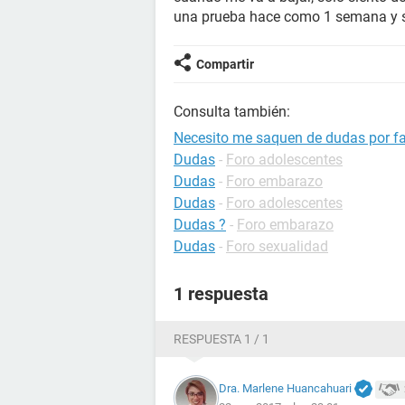
una prueba hace como 1 semana y s
Compartir
Consulta también:
Necesito me saquen de dudas por fav
Dudas
-
Foro adolescentes
Dudas
-
Foro embarazo
Dudas
-
Foro adolescentes
Dudas ?
-
Foro embarazo
Dudas
-
Foro sexualidad
1 respuesta
RESPUESTA 1 / 1
Dra. Marlene Huancahuari