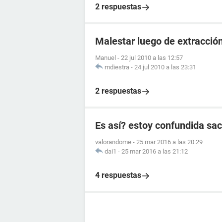
2 respuestas
Malestar luego de extracció
Manuel
-
22 jul 2010 a las 12:57
mdiestra
-
24 jul 2010 a las 23:31
2 respuestas
Es así? estoy confundida sa
valorandome
-
25 mar 2016 a las 20:29
dai1
-
25 mar 2016 a las 21:12
4 respuestas