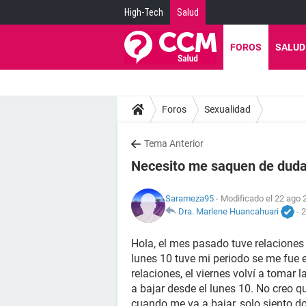
High-Tech
Salud
FOROS
SALUD
Foros
Sexualidad
Tema Anterior
Necesito me saquen de dudas
Sarameza95
- Modificado el 22 ago 
Dra. Marlene Huancahuari
-
2
Hola, el mes pasado tuve relaciones el
lunes 10 tuve mi periodo se me fue 
relaciones, el viernes volví a tomar 
a bajar desde el lunes 10. No creo 
cuando me va a bajar, solo siento d