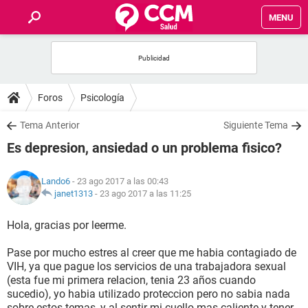
MENU
INICIO
FOROS
Foros
Psicología
SALUD
Tema Anterior
Siguiente Tema
Es depresion, ansiedad o un problema fisico?
FAMILIA
Lando6
- 23 ago 2017 a las 00:43
NUTRICIÓN
janet1313
-
23 ago 2017 a las 11:25
Hola, gracias por leerme.
BIENESTAR
Pase por mucho estres al creer que me habia contagiado de
SEXUALIDAD
VIH, ya que pague los servicios de una trabajadora sexual
(esta fue mi primera relacion, tenia 23 años cuando
sucedio), yo habia utilizado proteccion pero no sabia nada
GLOSARIO
sobre estos temas, y al sentir mi cuello mas caliente y tener