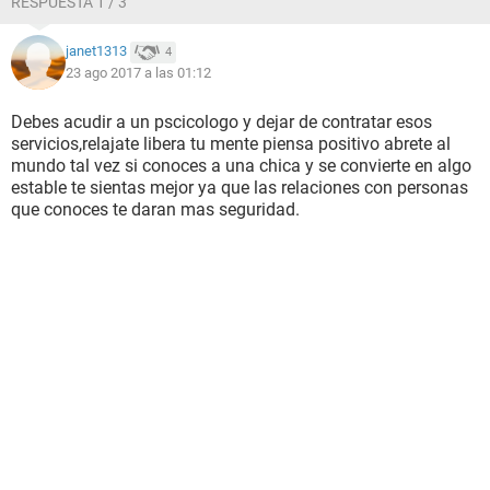
RESPUESTA 1 / 3
esto y como todo ha cambiado debido a la decision que
tome. He tenido ideas suicidas, yo se que en realidad no
janet1313
4
quiero hacerlo, pero tengo una desesperacion de pensar que
23 ago 2017 a las 01:12
tendre estos pensamientos y carga durante el resto de mi
vida. Quiero sentirme como antes, tener al menos 1 dia sin
pensar en el tema, y recuperar la motivacion por vivir y
Debes acudir a un pscicologo y dejar de contratar esos
disfrutar las cosas que hago.
servicios,relajate libera tu mente piensa positivo abrete al
mundo tal vez si conoces a una chica y se convierte en algo
Es posible que tengo algun problema fisico en el cerebro, o
estable te sientas mejor ya que las relaciones con personas
en algun otro organo? o solo son consecuencias del estres
que conoces te daran mas seguridad.
que pase la primera vez?
Les agradezco mucho por sus comentarios.