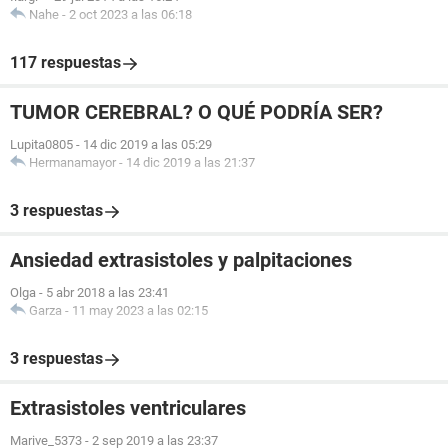
Nahe
-
2 oct 2023 a las 06:18
117 respuestas
TUMOR CEREBRAL? O QUÉ PODRÍA SER?
Lupita0805
-
14 dic 2019 a las 05:29
Hermanamayor
-
14 dic 2019 a las 21:37
3 respuestas
Ansiedad extrasistoles y palpitaciones
Olga
-
5 abr 2018 a las 23:41
Garza
-
11 may 2023 a las 02:15
3 respuestas
Extrasistoles ventriculares
Marive_5373
-
2 sep 2019 a las 23:37