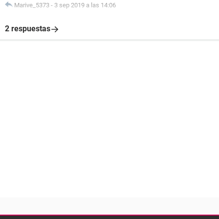
Marive_5373
-
3 sep 2019 a las 14:06
2 respuestas