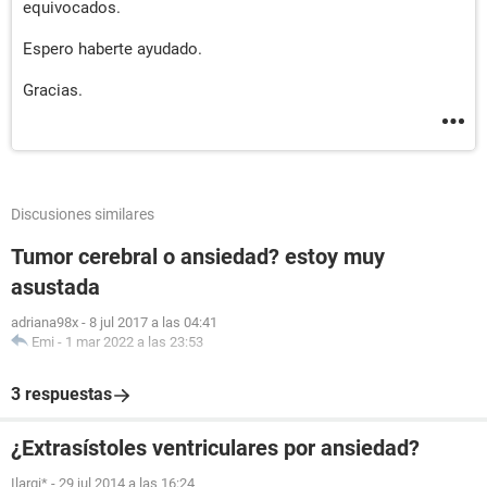
equivocados.
Espero haberte ayudado.
Gracias.
Discusiones similares
Tumor cerebral o ansiedad? estoy muy
asustada
adriana98x
-
8 jul 2017 a las 04:41
Emi
-
1 mar 2022 a las 23:53
3 respuestas
¿Extrasístoles ventriculares por ansiedad?
Ilargi*
-
29 jul 2014 a las 16:24