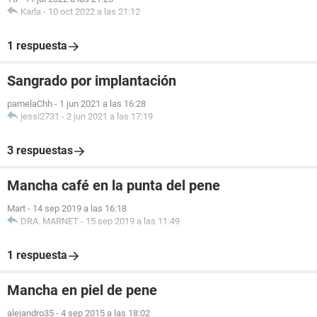
Karla
-
10 oct 2022 a las 21:12
1 respuesta
Sangrado por implantación
pamelaChh
-
1 jun 2021 a las 16:28
jessi2731
-
2 jun 2021 a las 17:19
3 respuestas
Mancha café en la punta del pene
Mart
-
14 sep 2019 a las 16:18
DRA. MARNET
-
15 sep 2019 a las 11:49
1 respuesta
Mancha en piel de pene
alejandro35
-
4 sep 2015 a las 18:02