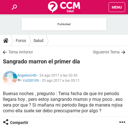
MENU
INICIO
FOROS
Foros
Salud
SALUD
Tema Anterior
Siguiente Tema
Sangrado marron el primer día
FAMILIA
Angelesmtb
- 24 ago 2017 a las 02:43
NUTRICIÓN
Yo200109
-
25 ago 2017 a las 05:11
Buenas noches , pregunto : Tenia fecha de que mi periodo
BIENESTAR
llegara hoy , pero estoy sangrando marron y muy poco , eso
sera por que ? Si mañana mi periodo llega de manera rojisa
SEXUALIDAD
como ella suele ser debo preocuparme por algo ?
Compartir
GLOSARIO