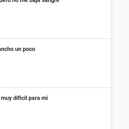
ero no me baja sangre
ancho un poco
muy dificil para mi