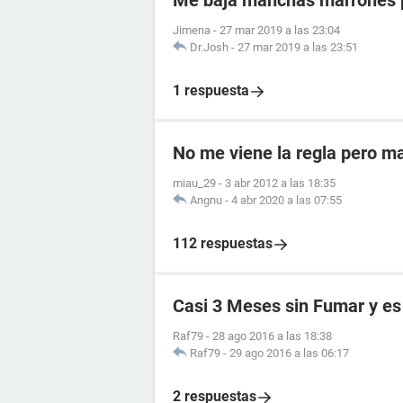
Me baja manchas marrones p
Jimena
-
27 mar 2019 a las 23:04
Dr.Josh
-
27 mar 2019 a las 23:51
1 respuesta
No me viene la regla pero m
miau_29
-
3 abr 2012 a las 18:35
Angnu
-
4 abr 2020 a las 07:55
112 respuestas
Casi 3 Meses sin Fumar y es 
Raf79
-
28 ago 2016 a las 18:38
Raf79
-
29 ago 2016 a las 06:17
2 respuestas