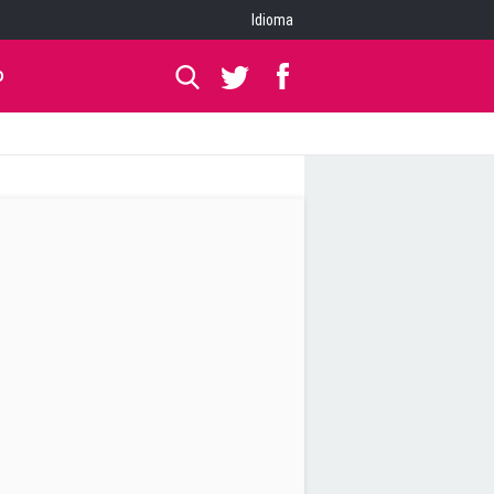
Idioma
O