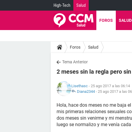
High-Tech
Salud
FOROS
SALUD
Foros
Salud
Tema Anterior
2 meses sin la regla pero sin
Lisethasc
- 25 ago 2017 a las 06:14
Diana2344
-
25 ago 2017 a las 06
Hola, hace dos meses no me baja el 
mis primeras relaciones sexuales co
dos meses sin venirme y mi menstruac
luego se normalizo y me venía cada