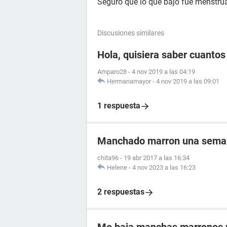
Seguro que lo que bajo fue menstru
Discusiones similares
Hola, quisiera saber cuanto
Amparo28
-
4 nov 2019 a las 04:19
Hermanamayor
-
4 nov 2019 a las 09:01
1 respuesta
Manchado marron una semana
chita96
-
19 abr 2017 a las 16:34
Helene
-
4 nov 2023 a las 16:23
2 respuestas