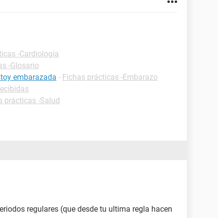
ticas -Cardiología
as -Glosario
estoy embarazada
-
Fichas prácticas -Embarazo
recibidas
s prácticas -Salud
periodos regulares (que desde tu ultima regla hacen