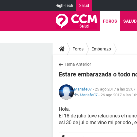
High-Tech
Salud
FOROS
SALUD
Foros
Embarazo
Tema Anterior
Estare embarazada o todo n
Mariafe07
- 25 ago 2017 a las 23:07
Mariafe07
-
26 ago 2017 a las 16
Hola,
El 18 de julio tuve relaciones el nun
esl 30 de julio me vino mi periodo ,