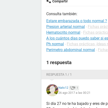
Compartir
Consulta también:
Estare embarazada o todo normal ?
Presion arterial normal
-
Fichas prác
Hematocrito normal
-
Fichas práctic
A los cuántos dias puedo saber si 
Ph normal
-
Fichas prácticas -Ideas 
Perimetro abdominal normal
-
Ficha
1 respuesta
RESPUESTA 1 / 1
Nats12
1
26 ago 2017 a las 00:21
Si día 27 no te ha bajado y eres de 