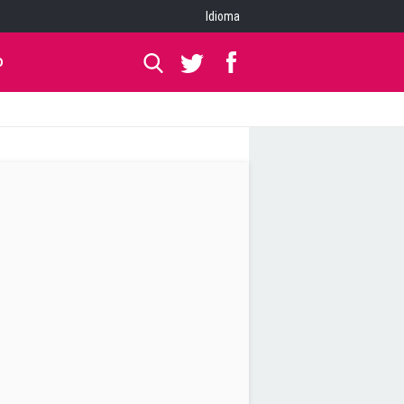
Idioma
O