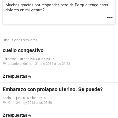
Muchas gracias por responder, pero dr. Porque tengo.esos
dolores en mi vientre?
Discusiones similares
cuello congestivo
juliibavas
-
18 ene 2014 a las 23:36
usuario anónimo
-
21 ene 2014 a las 21:23
2 respuestas
Embarazo con prolapso uterino. Se puede?
paola
-
2 jun 2014 a las 22:16
Kim
-
24 may 2018 a las 05:50
2 respuestas