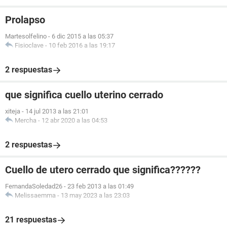
Prolapso
Martesolfelino
-
6 dic 2015 a las 05:37
Fisioclave
-
10 feb 2016 a las 19:17
2 respuestas
que significa cuello uterino cerrado
xiteja
-
14 jul 2013 a las 21:01
Mercha
-
12 abr 2020 a las 04:53
2 respuestas
Cuello de utero cerrado que significa??????
FernandaSoledad26
-
23 feb 2013 a las 01:49
Melissaemma
-
13 may 2023 a las 23:03
21 respuestas