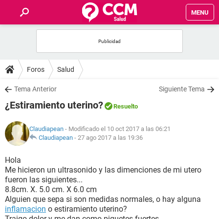
MENU
INICIO
FOROS
Foros
Salud
SALUD
Tema Anterior
Siguiente Tema
¿Estiramiento uterino?
Resuelto
FAMILIA
Claudiapean
- Modificado el 10 oct 2017 a las 06:21
NUTRICIÓN
Claudiapean
-
27 ago 2017 a las 19:36
Hola
BIENESTAR
Me hicieron un ultrasonido y las dimenciones de mi utero
fueron las siguientes...
SEXUALIDAD
8.8cm. X. 5.0 cm. X 6.0 cm
Alguien que sepa si son medidas normales, o hay alguna
inflamacion
o estiramiento uterino?
GLOSARIO
Traigo dolor y me dan como piquetes fuertes