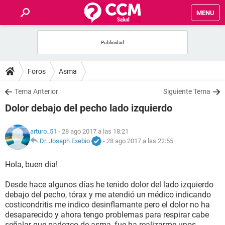
MENU
INICIO
FOROS
Foros
Asma
SALUD
Tema Anterior
Siguiente Tema
Dolor debajo del pecho lado izquierdo
FAMILIA
arturo_51
- 28 ago 2017 a las 18:21
NUTRICIÓN
Dr. Joseph Exebio
-
28 ago 2017 a las 22:55
Hola, buen dia!
BIENESTAR
Desde hace algunos días he tenido dolor del lado izquierdo
SEXUALIDAD
debajo del pecho, tórax y me atendió un médico indicando
costicondritis me indico desinflamante pero el dolor no ha
desaparecido y ahora tengo problemas para respirar cabe
GLOSARIO
señalar que padezco de asma, fue ha realizarme unos