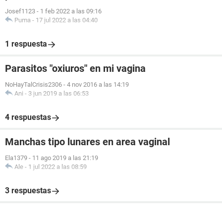
Josef1123
-
1 feb 2022 a las 09:16
Puma
-
17 jul 2022 a las 04:40
1 respuesta
Parasitos "oxiuros" en mi vagina
NoHayTalCrisis2306
-
4 nov 2016 a las 14:19
Ani
-
3 jun 2019 a las 06:53
4 respuestas
Manchas tipo lunares en area vaginal
Ela1379
-
11 ago 2019 a las 21:19
Ale
-
1 jul 2022 a las 08:59
3 respuestas