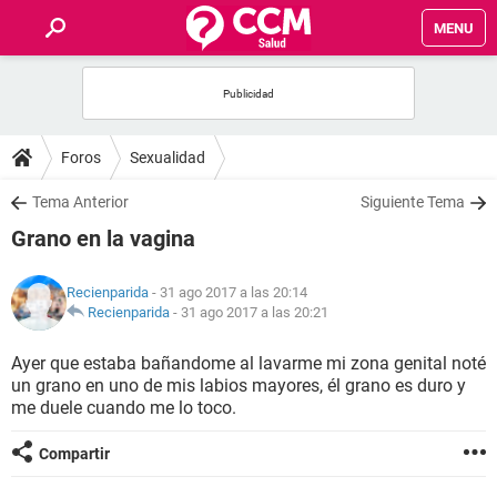
MENU
INICIO
FOROS
Foros
Sexualidad
SALUD
Tema Anterior
Siguiente Tema
Grano en la vagina
FAMILIA
Recienparida
- 31 ago 2017 a las 20:14
NUTRICIÓN
Recienparida
-
31 ago 2017 a las 20:21
Ayer que estaba bañandome al lavarme mi zona genital noté
BIENESTAR
un grano en uno de mis labios mayores, él grano es duro y
me duele cuando me lo toco.
SEXUALIDAD
Compartir
GLOSARIO