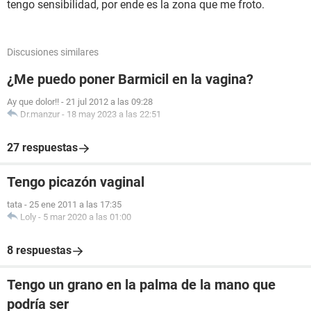
tengo sensibilidad, por ende es la zona que me froto.
Discusiones similares
¿Me puedo poner Barmicil en la vagina?
Ay que dolor!!
-
21 jul 2012 a las 09:28
Dr.manzur
-
18 may 2023 a las 22:51
27 respuestas
Tengo picazón vaginal
tata
-
25 ene 2011 a las 17:35
Loly
-
5 mar 2020 a las 01:00
8 respuestas
Tengo un grano en la palma de la mano que
podría ser