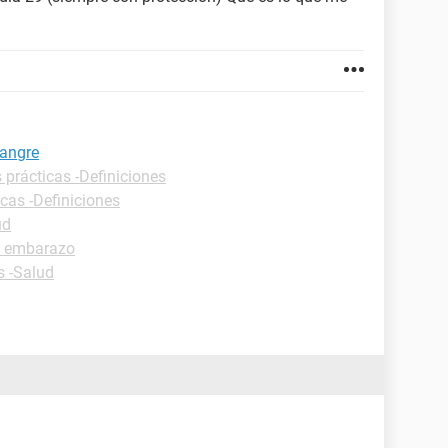
angre
 prácticas -Definiciones
icas -Definiciones
ud
o embarazo
s -Salud