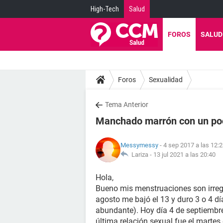
High-Tech
Salud
FOROS
SALUD
Foros
Sexualidad
Tema Anterior
Manchado marrón con un po
Messymessy
- 4 sep 2017 a las 12:
Lariza -
13 jul 2021 a las 20:40
Hola,
Bueno mis menstruaciones son irregu
agosto me bajó el 13 y duro 3 o 4 dí
abundante). Hoy día 4 de septiemb
última relación sexual fue el martes