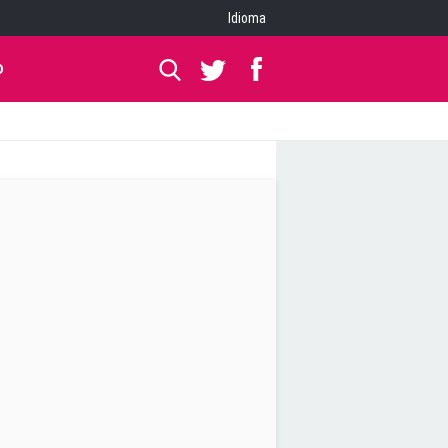
Idioma
O