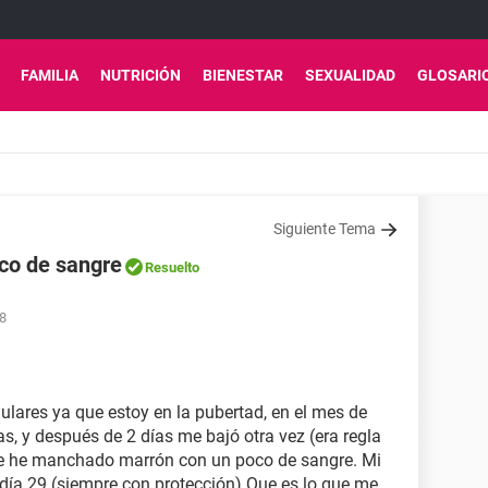
FAMILIA
NUTRICIÓN
BIENESTAR
SEXUALIDAD
GLOSARI
Siguiente Tema
co de sangre
Resuelto
28
lares ya que estoy en la pubertad, en el mes de
as, y después de 2 días me bajó otra vez (era regla
re he manchado marrón con un poco de sangre. Mi
 día 29 (siempre con protección) Que es lo que me