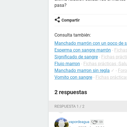
pasa?
Compartir
Consulta también:
Manchado marrón con un poco de s
Esperma con sangre marrón
-
Fichas
Significado de sangre
-
Fichas práct
Flujo marron
-
Fichas prácticas -Sal
Manchado marron sin regla
✓
-
For
Vomito con sangre
-
Fichas práctica
2 respuestas
RESPUESTA 1 / 2
vapordeagua
59