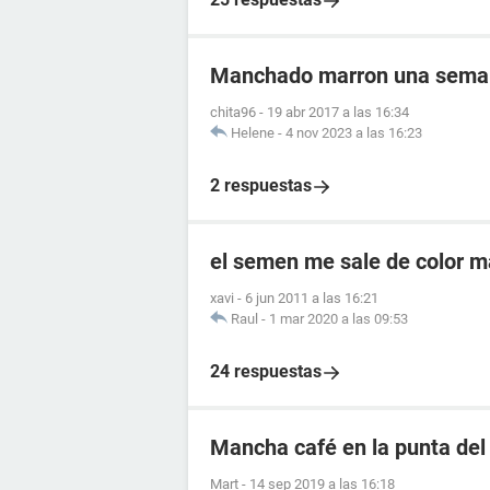
Manchado marron una semana
chita96
-
19 abr 2017 a las 16:34
Helene
-
4 nov 2023 a las 16:23
2 respuestas
el semen me sale de color 
xavi
-
6 jun 2011 a las 16:21
Raul
-
1 mar 2020 a las 09:53
24 respuestas
Mancha café en la punta del
Mart
-
14 sep 2019 a las 16:18