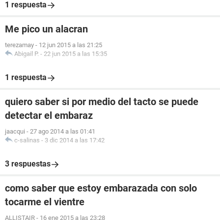
1 respuesta
Me pico un alacran
terezamay
-
12 jun 2015 a las 21:25
Abigail P.
-
22 jun 2015 a las 15:35
1 respuesta
quiero saber si por medio del tacto se puede
detectar el embaraz
jaacqui
-
27 ago 2014 a las 01:41
c-salinas
-
3 dic 2014 a las 17:42
3 respuestas
como saber que estoy embarazada con solo
tocarme el vientre
ALLISTAIR
-
16 ene 2015 a las 23:28