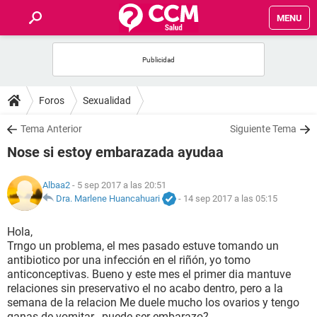
MENU
INICIO
FOROS
Foros
Sexualidad
SALUD
Tema Anterior
Siguiente Tema
Nose si estoy embarazada ayudaa
FAMILIA
Albaa2
- 5 sep 2017 a las 20:51
NUTRICIÓN
Dra. Marlene Huancahuari
-
14 sep 2017 a las 05:15
Hola,
BIENESTAR
Trngo un problema, el mes pasado estuve tomando un
antibiotico por una infección en el riñón, yo tomo
SEXUALIDAD
anticonceptivas. Bueno y este mes el primer dia mantuve
relaciones sin preservativo el no acabo dentro, pero a la
semana de la relacion Me duele mucho los ovarios y tengo
GLOSARIO
ganas de vomitar.. puede ser embarazo?