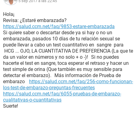
5 sep 2017 a las 22:45
Hola¡
Revisa: ¿Estaré embarazada?
https://salud.ccm.net/faq/9853-estare-embarazada
Si quiere saber o descartar desde ya si hay o no un
embarazada, pasados 10 días de tu relación sexual se
puede llevar a cabo un test cuantitativo en sangre para
HCG ... OJO, LA CUANTITATIVA DE PREFERENCIA (La que te
da un valor en números y no solo + o -)! Si no puedes
hacerte el test en sangre, toca esperar el retraso y hacer un
test simple de orina (Que también es muy sensible para
detectar el embarazo). Más información de Prueba de
embarazo
https://salud.ccm.net/faq/256-como-funcionan-
los-test-de-embarazo-preguntas-frecuentes
https://salud.ccm.net/faq/6055-pruebas-de-embarazo-
cualitativas-o-cuantitativas
Suerte!