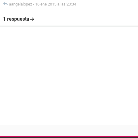
aangelalopez
-
16 ene 2015 a las 23:34
1 respuesta