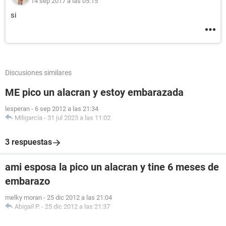
14 sep 2017 a las 05:15
si
Discusiones similares
ME pico un alacran y estoy embarazada
lesperan
-
6 sep 2012 a las 21:34
Miligarcia
-
31 jul 2023 a las 11:02
3 respuestas
ami esposa la pico un alacran y tine 6 meses de
embarazo
melky moran
-
25 dic 2012 a las 21:04
Abigail P.
-
25 dic 2012 a las 21:37