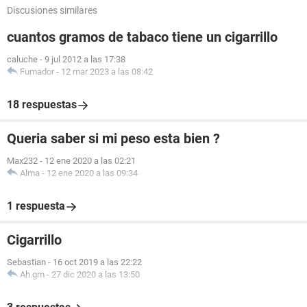
Discusiones similares
cuantos gramos de tabaco tiene un cigarrillo
caluche
-
9 jul 2012 a las 17:38
Fumador
-
12 mar 2023 a las 08:42
18 respuestas
Queria saber si mi peso esta bien ?
Max232
-
12 ene 2020 a las 02:21
Alma
-
12 ene 2020 a las 09:34
1 respuesta
Cigarrillo
Sebastian
-
16 oct 2019 a las 22:22
Ah.gm
-
27 dic 2020 a las 13:50