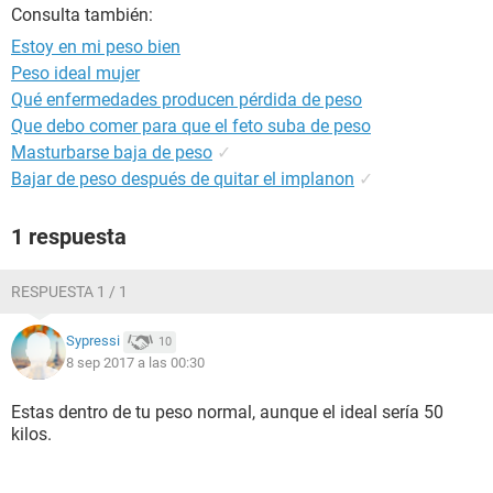
Consulta también:
Estoy en mi peso bien
Peso ideal mujer
Qué enfermedades producen pérdida de peso
Que debo comer para que el feto suba de peso
Masturbarse baja de peso
✓
Bajar de peso después de quitar el implanon
✓
1 respuesta
RESPUESTA 1 / 1
Sypressi
10
8 sep 2017 a las 00:30
Estas dentro de tu peso normal, aunque el ideal sería 50
kilos.