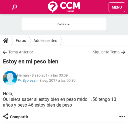
MENU
INICIO
FOROS
Foros
Adolescentes
SALUD
Tema Anterior
Siguiente Tema
Estoy en mi peso bien
FAMILIA
Hernan
- 8 sep 2017 a las 00:09
NUTRICIÓN
Sypressi
-
8 sep 2017 a las 00:30
Hola,
BIENESTAR
Qui siera saber si estoy bien en peso mido 1.56 tengo 13
años y peso 46 estoy bien de peso
SEXUALIDAD
Compartir
GLOSARIO