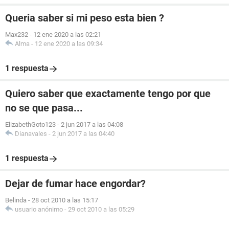
Queria saber si mi peso esta bien ?
Max232
-
12 ene 2020 a las 02:21
Alma
-
12 ene 2020 a las 09:34
1 respuesta
Quiero saber que exactamente tengo por que
no se que pasa...
ElizabethGoto123
-
2 jun 2017 a las 04:08
Dianavales
-
2 jun 2017 a las 04:40
1 respuesta
Dejar de fumar hace engordar?
Belinda
-
28 oct 2010 a las 15:17
usuario anónimo
-
29 oct 2010 a las 05:29