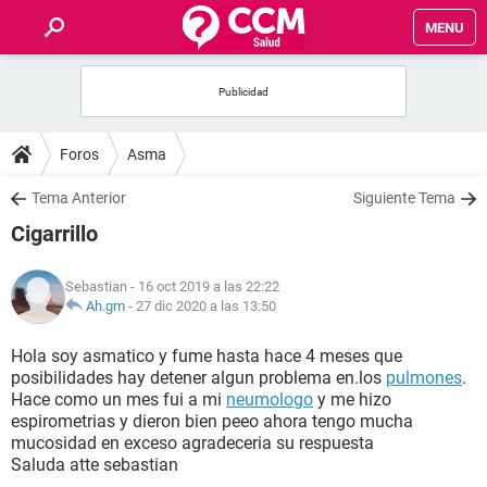
MENU
INICIO
FOROS
Foros
Asma
SALUD
Tema Anterior
Siguiente Tema
Cigarrillo
FAMILIA
Sebastian
- 16 oct 2019 a las 22:22
NUTRICIÓN
Ah.gm
-
27 dic 2020 a las 13:50
Hola soy asmatico y fume hasta hace 4 meses que
BIENESTAR
posibilidades hay detener algun problema en.los
pulmones
.
Hace como un mes fui a mi
neumologo
y me hizo
SEXUALIDAD
espirometrias y dieron bien peeo ahora tengo mucha
mucosidad en exceso agradeceria su respuesta
Saluda atte sebastian
GLOSARIO