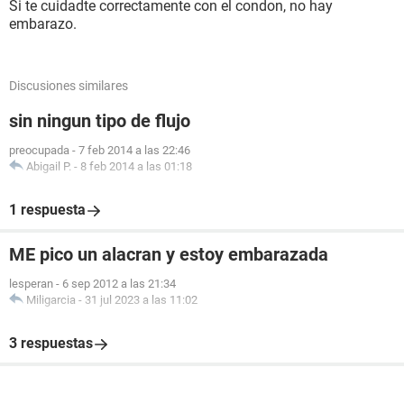
Si te cuidadte correctamente con el condon, no hay
embarazo.
Discusiones similares
sin ningun tipo de flujo
preocupada
-
7 feb 2014 a las 22:46
Abigail P.
-
8 feb 2014 a las 01:18
1 respuesta
ME pico un alacran y estoy embarazada
lesperan
-
6 sep 2012 a las 21:34
Miligarcia
-
31 jul 2023 a las 11:02
3 respuestas