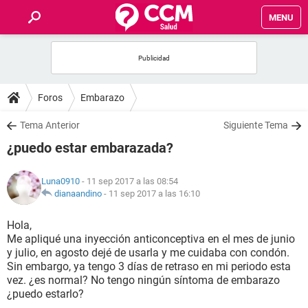
MENU
INICIO
FOROS
Foros
Embarazo
SALUD
Tema Anterior
Siguiente Tema
¿puedo estar embarazada?
FAMILIA
Luna0910
- 11 sep 2017 a las 08:54
NUTRICIÓN
dianaandino
-
11 sep 2017 a las 16:10
Hola,
BIENESTAR
Me apliqué una inyección anticonceptiva en el mes de junio
y julio, en agosto dejé de usarla y me cuidaba con condón.
SEXUALIDAD
Sin embargo, ya tengo 3 días de retraso en mi periodo esta
vez. ¿es normal? No tengo ningún síntoma de embarazo
¿puedo estarlo?
GLOSARIO