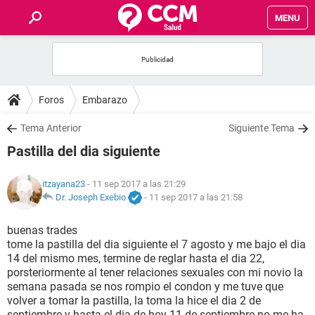
MENU
INICIO
FOROS
Foros
Embarazo
SALUD
Tema Anterior
Siguiente Tema
Pastilla del dia siguiente
FAMILIA
itzayana23
- 11 sep 2017 a las 21:29
NUTRICIÓN
Dr. Joseph Exebio
-
11 sep 2017 a las 21:58
buenas trades
BIENESTAR
tome la pastilla del dia siguiente el 7 agosto y me bajo el dia
14 del mismo mes, termine de reglar hasta el dia 22,
SEXUALIDAD
porsteriormente al tener relaciones sexuales con mi novio la
semana pasada se nos rompio el condon y me tuve que
volver a tomar la pastilla, la toma la hice el dia 2 de
GLOSARIO
septiembre y hasta el dia de hoy 11 de septiembre no me ha