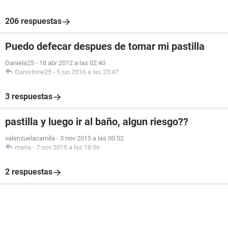
206 respuestas
Puedo defecar despues de tomar mi pastilla
Daniela25
-
18 abr 2012 a las 02:40
Danistone25
-
5 jun 2016 a las 23:47
3 respuestas
pastilla y luego ir al baño, algun riesgo??
valenzuelacamila
-
3 nov 2015 a las 00:52
maria
-
7 nov 2015 a las 18:36
2 respuestas