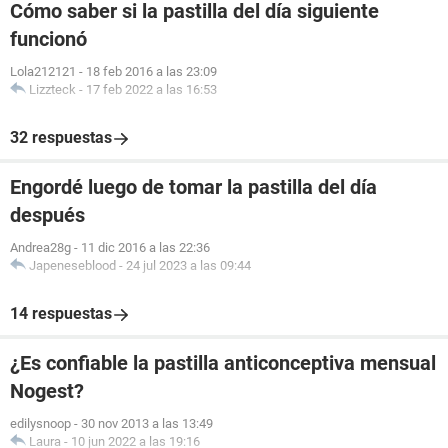
Cómo saber si la pastilla del día siguiente
funcionó
Lola212121
-
18 feb 2016 a las 23:09
Lizzteck
-
17 feb 2022 a las 16:53
32 respuestas
Engordé luego de tomar la pastilla del día
después
Andrea28g
-
11 dic 2016 a las 22:36
Japeneseblood
-
24 jul 2023 a las 09:44
14 respuestas
¿Es confiable la pastilla anticonceptiva mensual
Nogest?
edilysnoop
-
30 nov 2013 a las 13:49
Laura
-
10 jun 2022 a las 19:16