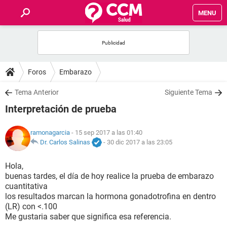
MENU
INICIO
FOROS
Foros
Embarazo
SALUD
Tema Anterior
Siguiente Tema
Interpretación de prueba
FAMILIA
ramonagarcia
- 15 sep 2017 a las 01:40
NUTRICIÓN
Dr. Carlos Salinas
-
30 dic 2017 a las 23:05
Hola,
BIENESTAR
buenas tardes, el día de hoy realice la prueba de embarazo
cuantitativa
SEXUALIDAD
los resultados marcan la hormona gonadotrofina en dentro
(LR) con <.100
Me gustaria saber que significa esa referencia.
GLOSARIO