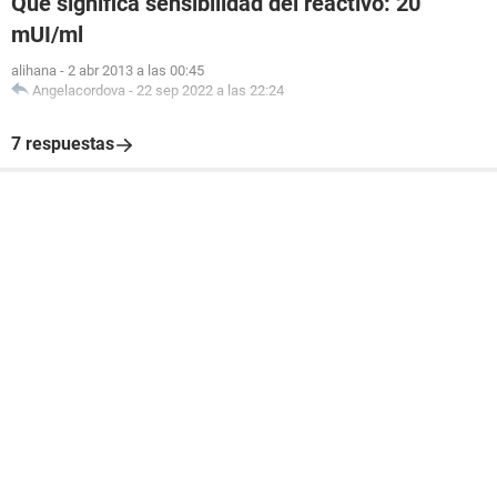
Qué significa sensibilidad del reactivo: 20
mUI/ml
alihana
-
2 abr 2013 a las 00:45
Angelacordova
-
22 sep 2022 a las 22:24
7 respuestas