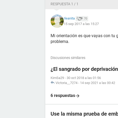
RESPUESTA 1 / 1
Ileanita
70
15 sep 2017 a las 15:27
Mi orientación es que vayas con tu 
problema.
Discusiones similares
¿El sangrado por deprivació
KimSa29
-
30 oct 2018 a las 01:56
Victoria__7274
-
14 sep 2021 a las 00:42
6 respuestas
Use la misma prueba de emba