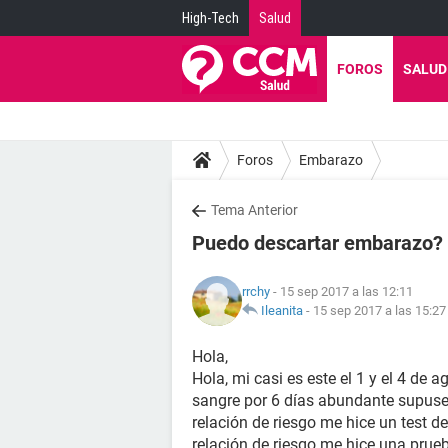
High-Tech
Salud
FOROS
SALUD
Foros
Embarazo
Tema Anterior
Puedo descartar embarazo? 
rrchy
- 15 sep 2017 a las 12:11
Ileanita
-
15 sep 2017 a las 15:27
Hola,
Hola, mi casi es este el 1 y el 4 de
sangre por 6 días abundante supuse q
relación de riesgo me hice un test d
relación de riesgo me hice una prueb