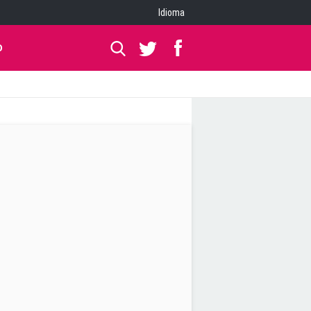
Idioma
O