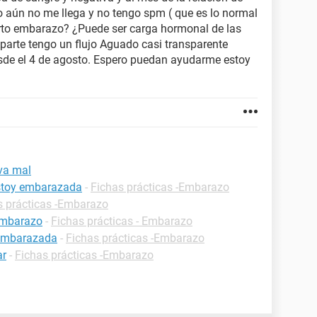
ro aún no me llega y no tengo spm ( que es lo normal
rto embarazo? ¿Puede ser carga hormonal de las
arte tengo un flujo Aguado casi transparente
esde el 4 de agosto. Espero puedan ayudarme estoy
va mal
estoy embarazada
-
Fichas prácticas -Embarazo
s prácticas -Embarazo
embarazo
-
Fichas prácticas - Embarazo
 embarazada
-
Fichas prácticas -Embarazo
ar
-
Fichas prácticas -Embarazo