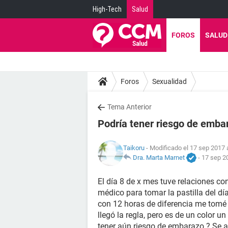
High-Tech
Salud
FOROS
SALUD
Foros
Sexualidad
Tema Anterior
Podría tener riesgo de emba
Taikoru
- Modificado el 17 sep 2017 
Dra. Marta Marnet
-
17 sep 2
El día 8 de x mes tuve relaciones con
médico para tomar la pastilla del d
con 12 horas de diferencia me tomé
llegó la regla, pero es de un color 
tener aún riesgo de embarazo ? Se 