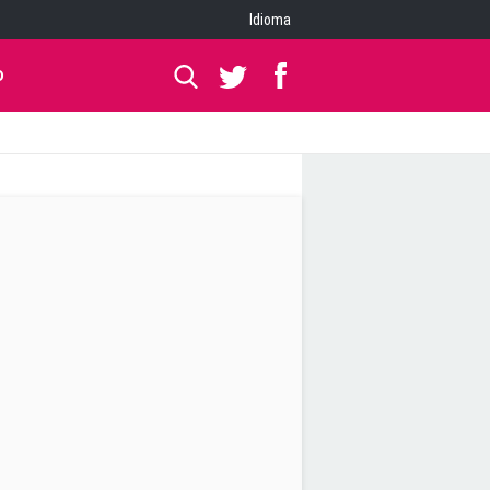
Idioma
O