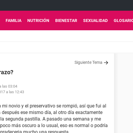
FAMILIA
NUTRICIÓN
BIENESTAR
SEXUALIDAD
GLOSARI
Siguiente Tema
razo?
a las 03:04
017 a las 12:43
 mi novio y el preservativo se rompió, así que fui al
ía después ese mismo día, al otro día exactamente
 la segunda pastilla. A pasado una semana y me
un poco más oscuro a lo usual, eso es normal o podría
agradeceria mucho una respuesta