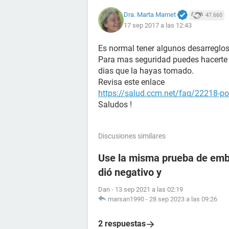
Dra. Marta Marnet
47.660
17 sep 2017 a las 12:43
Es normal tener algunos desarreglos
Para mas seguridad puedes hacert
dias que la hayas tomado.
Revisa este enlace
https://salud.ccm.net/faq/22218-p
Saludos !
Discusiones similares
Use la misma prueba de emba
dió negativo y
Dan
-
13 sep 2021 a las 02:19
marsan1990
-
28 sep 2023 a las 09:26
2 respuestas