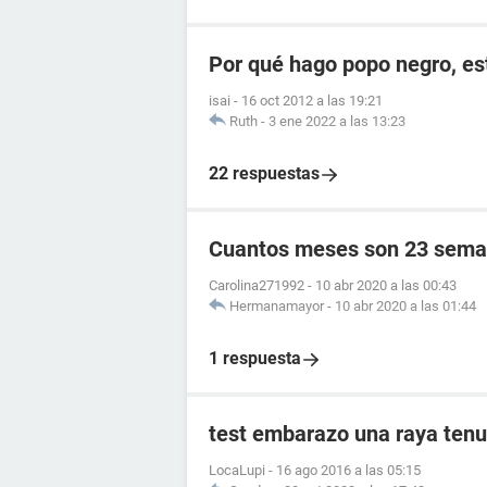
Por qué hago popo negro, e
isai
-
16 oct 2012 a las 19:21
Ruth
-
3 ene 2022 a las 13:23
22 respuestas
Cuantos meses son 23 sema
Carolina271992
-
10 abr 2020 a las 00:43
Hermanamayor
-
10 abr 2020 a las 01:44
1 respuesta
test embarazo una raya tenu
LocaLupi
-
16 ago 2016 a las 05:15