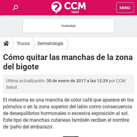
MENU
INICIO
FOROS
Trucos
Dermatología
SALUD
Cómo quitar las manchas de la zona
del bigote
FAMILIA
Última actualización:
30 de enero de 2017 a las 12:29
por
CCM
NUTRICIÓN
Salud
.
El melasma es una mancha de color café que aparece en los
BIENESTAR
pómulos o en la zona superior del labio como consecuencia
de desequilibrios hormonales o excesiva exposición al sol.
SEXUALIDAD
Este tipo de manchas cutáneas también reciben el nombre
de 'paño del embarazo'.
GLOSARIO