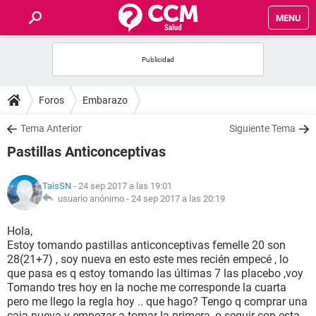
MENU
INICIO
FOROS
Foros
Embarazo
SALUD
Tema Anterior
Siguiente Tema
Pastillas Anticonceptivas
FAMILIA
TaisSN
- 24 sep 2017 a las 19:01
NUTRICIÓN
usuario anónimo -
24 sep 2017 a las 20:19
Hola,
BIENESTAR
Estoy tomando pastillas anticonceptivas femelle 20 son
28(21+7) , soy nueva en esto este mes recién empecé , lo
SEXUALIDAD
que pasa es q estoy tomando las últimas 7 las placebo ,voy
Tomando tres hoy en la noche me corresponde la cuarta
pero me llego la regla hoy .. que hago? Tengo q comprar una
GLOSARIO
caja nueva y empezar a tomar la primera, o seguir con esta