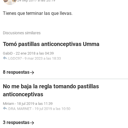
24 sep 2017 a las 20:19
Tienes que terminar las que llevas.
Discusiones similares
Tomó pastillas anticonceptivas Umma
GabiD
-
22 ene 2018 a las 04:39
LGDC97
-
9 mar 2023 a las 18:33
8 respuestas
No me baja la regla tomando pastillas
anticonceptivas
Miriam
-
18 jul 2019 a las 11:39
DRA. MARNET
-
19 jul 2019 a las 10:50
3 respuestas