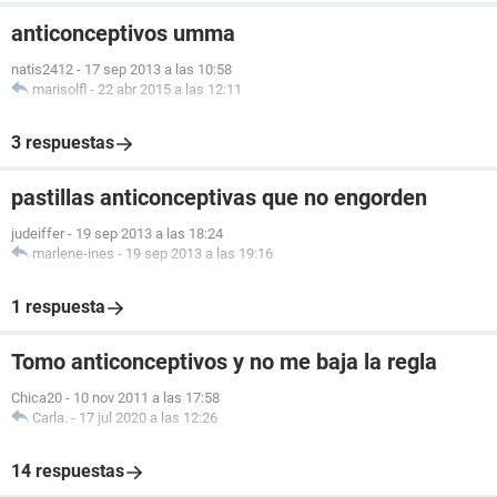
anticonceptivos umma
natis2412
-
17 sep 2013 a las 10:58
marisolfl
-
22 abr 2015 a las 12:11
3 respuestas
pastillas anticonceptivas que no engorden
judeiffer
-
19 sep 2013 a las 18:24
marlene-ines
-
19 sep 2013 a las 19:16
1 respuesta
Tomo anticonceptivos y no me baja la regla
Chica20
-
10 nov 2011 a las 17:58
Carla.
-
17 jul 2020 a las 12:26
14 respuestas