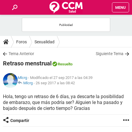
MENU
INICIO
FOROS
Foros
Sexualidad
SALUD
Tema Anterior
Siguiente Tema
Retraso menstrual
Resuelto
FAMILIA
Mlcrg
- Modificado el 27 sep 2017 a las 04:39
NUTRICIÓN
Mlcrg
-
26 sep 2017 a las 08:42
Hola, tengo un retraso de 6 días, ya descarte la posibilidad
BIENESTAR
de embarazo, que más podría ser? Alguien le ha pasado y
bajado después de cierto tiempo? Gracias
SEXUALIDAD
Compartir
GLOSARIO