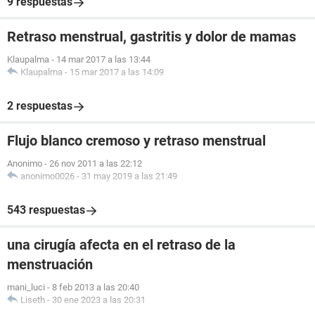
9 respuestas
Retraso menstrual, gastritis y dolor de mamas
Klaupalma
-
14 mar 2017 a las 13:44
Klaupalma
-
15 mar 2017 a las 14:09
2 respuestas
Flujo blanco cremoso y retraso menstrual
Anonimo
-
26 nov 2011 a las 22:12
anonimo0026
-
31 may 2019 a las 21:49
543 respuestas
una cirugía afecta en el retraso de la
menstruación
mani_luci
-
8 feb 2013 a las 20:40
Liseth
-
30 ene 2023 a las 20:31