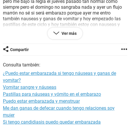
pero me bajo la regla el jueves pasado tan normal como
siempre pero el domingo no sangraba nada y ayer un flujo
marrón no sé si será embarazo porque ayer me entro
también nauseas y ganas de vomitar y hoy empezado las
pastillas de este ciclo y hoy también estoy con nauseas y
dolor de estomago.
Ver más
Luego el lunes pasado empece a tomar antibiótico
amoxicilina hasta este domingo.
Puede ser embarazo?
Compartir
Gracias.
Consulta también:
¿Puedo estar embarazada si tengo náuseas y ganas de
vomitar?
Vomitar sangre y náuseas
Pastillas para náuseas y vómito en el embarazo
Puedo estar embarazada y menstruar
Me dan ganas de defecar cuando tengo relaciones soy
mujer
Si tengo candidiasis puedo quedar embarazada