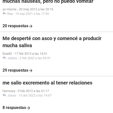
muchas nauseas, pero no puedo vomitar
yo misma
-
20 may 2012 a las 20:16
Rae
-
16 sep 2021 a las 17:55
20 respuestas
Me desperté con asco y comencé a producir
mucha saliva
Eiza82
-
17 feb 2013 a las 14:31
Julieta
-
2 feb 2022 a las 05:51
29 respuestas
me salio excremento al tener relaciones
hermosa
-
9 feb 2012 a las 01:17
Jonas
-
13 abr 2022 a las 19:47
8 respuestas