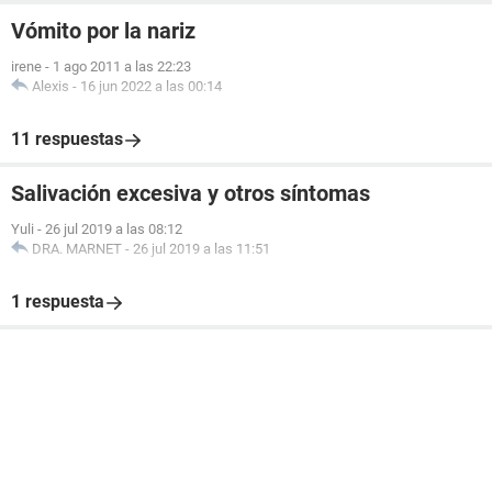
Vómito por la nariz
irene
-
1 ago 2011 a las 22:23
Alexis
-
16 jun 2022 a las 00:14
11 respuestas
Salivación excesiva y otros síntomas
Yuli
-
26 jul 2019 a las 08:12
DRA. MARNET
-
26 jul 2019 a las 11:51
1 respuesta