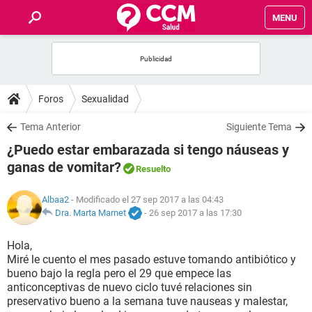
MENU
INICIO
FOROS
Foros
Sexualidad
SALUD
Tema Anterior
Siguiente Tema
¿Puedo estar embarazada si tengo náuseas y
FAMILIA
ganas de vomitar?
Resuelto
NUTRICIÓN
Albaa2
- Modificado el 27 sep 2017 a las 04:43
Dra. Marta Marnet
-
26 sep 2017 a las 17:30
BIENESTAR
Hola,
Miré le cuento el mes pasado estuve tomando antibiótico y
SEXUALIDAD
bueno bajo la regla pero el 29 que empece las
anticonceptivas de nuevo ciclo tuvé relaciones sin
preservativo bueno a la semana tuve nauseas y malestar,
GLOSARIO