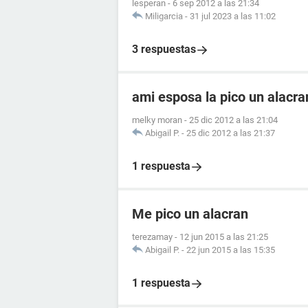
lesperan
-
6 sep 2012 a las 21:34
Miligarcia
-
31 jul 2023 a las 11:02
3 respuestas
ami esposa la pico un alacr
melky moran
-
25 dic 2012 a las 21:04
Abigail P.
-
25 dic 2012 a las 21:37
1 respuesta
Me pico un alacran
terezamay
-
12 jun 2015 a las 21:25
Abigail P.
-
22 jun 2015 a las 15:35
1 respuesta