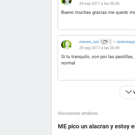
29 sep 2017 a las 00:30
Bueno muchas gracias me quedo má
monse_ruiz
>
Jeremiasjo
1
29 sep 2017 a las 00:39
Si tu tranquilo, son por las pastilla
normal
Discusiones similares
ME pico un alacran y estoy