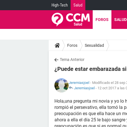
High-Tech
Salud
FOROS
SALUD
Foros
Sexualidad
Tema Anterior
¿Puede estar embarazada si l
Jeremiasjoel
- Modificado el 28 sep 
Jeremiasjoel
-
12 oct 2017 a las 
Hola,una pregunta mi novia y yo lo 
rompió el persevativo, ella tomó la p
preocupación es que ella hace un me
ahora a ella el día 25 le bajo sangre
preocupación es que si es normal 