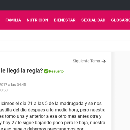
FAMILIA
NUTRICIÓN
BIENESTAR
SEXUALIDAD
GLOSARI
Siguiente Tema
e llegó la regla?
Resuelto
2017 a las 04:45
00:50
hicimos el día 21 a las 5 de la madrugada y se nos
astilla del dia despues a la media hora, pero nuestra
s tomo una y anterior a esa otro mes antes otra y
 y hoy 27 le sigue bajando poco pero le baja, nuestra
que eso pase o debemos preocuparnos por