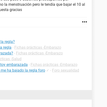
o la menstruación pero le tendía que bajar el 10 al
uesta gracias
la regla?
a regla
-
Fichas prácticas -Embarazo
razada?
-
Fichas prácticas -Embarazo
cticas -Salud
estoy embarazada
-
Fichas prácticas -Embarazo
 me ha bajado la regla foro
✓
-
Foro sexualidad