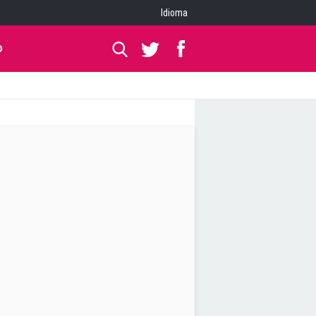
Idioma
O