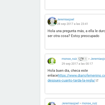
Jeremiasjoel
28 sep 2017 a las 23:41
Hola una pregunta más, a ella le dur
ser otra cosa? Estoy preocupado
monse_ruiz
>
Jeremiasjo
1
29 sep 2017 a las 00:17
Hola buen dia, checa este
enlace
https://www.diariofemenino.c
despues-cuanto-tarda-la-regla/
Jeremiasjoel
>
monse_ruiz