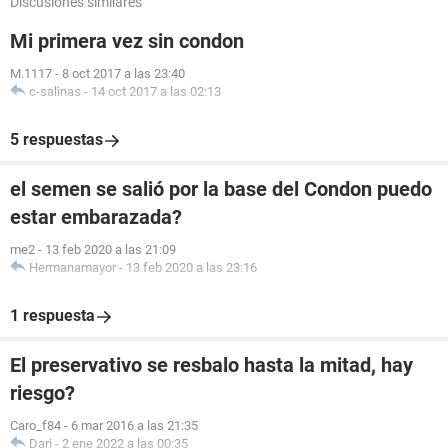
Discusiones similares
Mi primera vez sin condon
M.1117
-
8 oct 2017 a las 23:40
c-salinas
-
14 oct 2017 a las 02:13
5 respuestas
el semen se salió por la base del Condon puedo
estar embarazada?
me2
-
13 feb 2020 a las 21:09
Hermanamayor
-
13 feb 2020 a las 23:16
1 respuesta
El preservativo se resbalo hasta la mitad, hay
riesgo?
Caro_f84
-
6 mar 2016 a las 21:35
Dari
-
2 ene 2022 a las 00:35