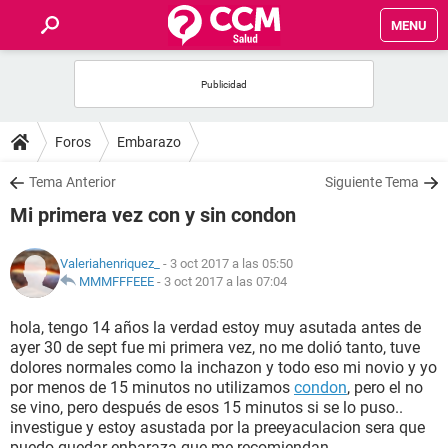
MENU
INICIO
FOROS
Foros
Embarazo
SALUD
Tema Anterior
Siguiente Tema
Mi primera vez con y sin condon
FAMILIA
Valeriahenriquez_
- 3 oct 2017 a las 05:50
NUTRICIÓN
MMMFFFEEE
-
3 oct 2017 a las 07:04
hola, tengo 14 años la verdad estoy muy asutada antes de
BIENESTAR
ayer 30 de sept fue mi primera vez, no me dolió tanto, tuve
dolores normales como la inchazon y todo eso mi novio y yo
SEXUALIDAD
por menos de 15 minutos no utilizamos
condon
, pero el no
se vino, pero después de esos 15 minutos si se lo puso..
investigue y estoy asustada por la preeyaculacion sera que
GLOSARIO
puedo quedar enbaraza que me recomiendan