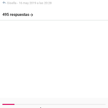
Gisella
-
16 may 2019 a las 20:28
495 respuestas