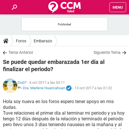
MENU
INICIO
FOROS
Foros
Embarazo
SALUD
Tema Anterior
Siguiente Tema
Se puede quedar embarazada 1er día al
FAMILIA
finalizar el periodo?
NUTRICIÓN
Ziu07
- 6 oct 2017 a las 04:11
Dra. Marlene Huancahuari
-
13 oct 2017 a las 01:32
BIENESTAR
Hola soy nueva en los foros espero tener apoyo en mis
dudas.
SEXUALIDAD
Tuve relaciones el primer día al terminar mi periodo y ya hoy
tengo 12 días después de la relación y terminado el periodo
pero llevo unos 3 días teniendo nauseas en la mañana y al
GLOSARIO